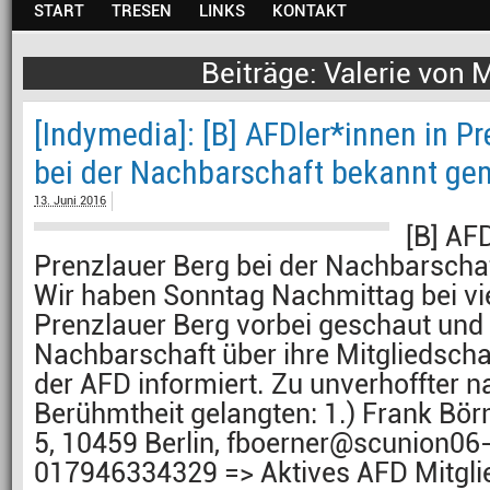
START
TRESEN
LINKS
KONTAKT
Valerie von 
[Indymedia]: [B] AFDler*innen in P
bei der Nachbarschaft bekannt ge
13. Juni 2016
[B] AFD
Prenzlauer Berg bei der Nachbarsch
Wir haben Sonntag Nachmittag bei vie
Prenzlauer Berg vorbei geschaut und 
Nachbarschaft über ihre Mitgliedscha
der AFD informiert. Zu unverhoffter n
Berühmtheit gelangten: 1.) Frank Bör
5, 10459 Berlin, fboerner@scunion06-
017946334329 => Aktives AFD Mitgli