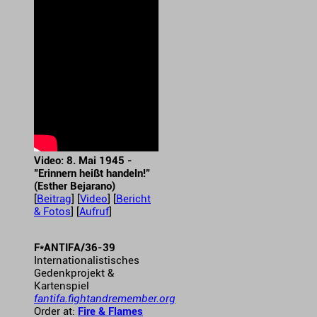
Video: 8. Mai 1945 -
"Erinnern heißt handeln!"
(Esther Bejarano)
[
Beitrag
] [
Video
] [
Bericht
& Fotos
] [
Aufruf
]
F*ANTIFA/36-39
Internationalistisches
Gedenkprojekt &
Kartenspiel
fantifa.fightandremember.org
Order at:
Fire & Flames