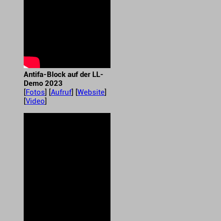
Antifa-Block auf der LL-
Demo 2023
[
Fotos
] [
Aufruf
] [
Website
]
[
Video
]