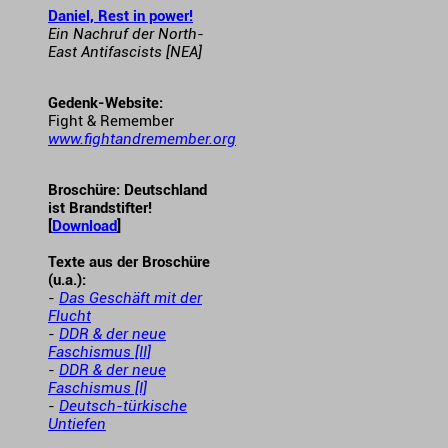
Daniel, Rest in power!
Ein Nachruf der North-
East Antifascists [NEA]
Gedenk-Website:
Fight & Remember
www.fightandremember.org
Broschüre: Deutschland
ist Brandstifter!
[
Download
]
Texte aus der Broschüre
(u.a.):
-
Das Geschäft mit der
Flucht
-
DDR & der neue
Faschismus [II]
-
DDR & der neue
Faschismus [I]
-
Deutsch-türkische
Untiefen