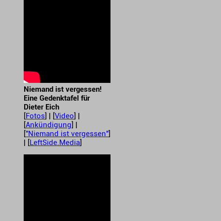
Niemand ist vergessen!
Eine Gedenktafel für
Dieter Eich
[
Fotos
] | [
Video
] |
[
Ankündigung
] |
[
"Niemand ist vergessen"
]
| [
LeftSide.Media
]