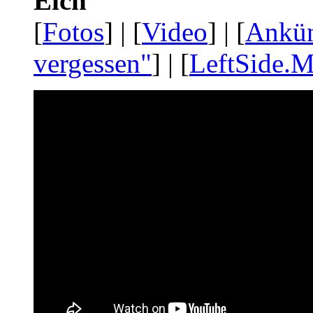
Eich
[
Fotos
] | [
Video
] | [
Ankü
vergessen"
] | [
LeftSide.M