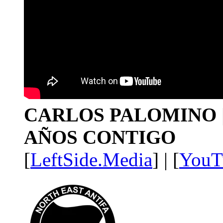
CARLOS PALOMINO | 1
AÑOS CONTIGO
[
LeftSide.Media
] | [
YouT