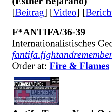
(Esther Bejarano)
[
Beitrag
] [
Video
] [
Berich
F*ANTIFA/36-39
Internationalistisches G
fantifa.fightandremember
Order at:
Fire & Flames