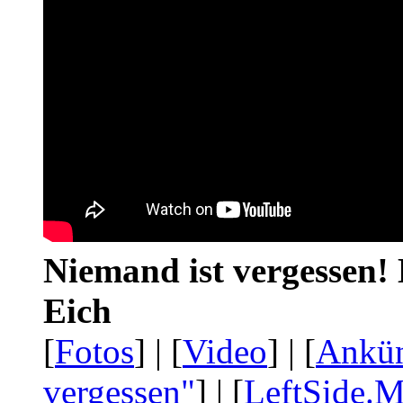
Niemand ist vergessen! 
Eich
[
Fotos
] | [
Video
] | [
Ankü
vergessen"
] | [
LeftSide.M