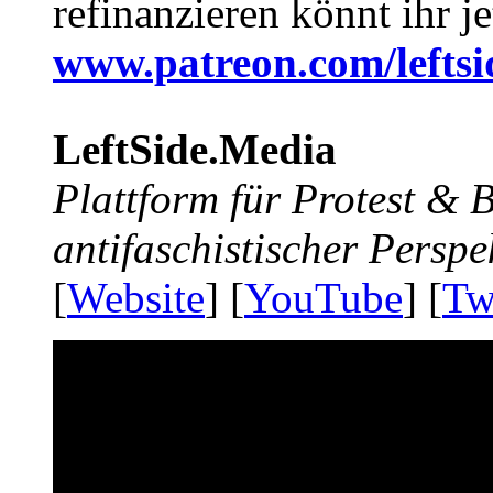
refinanzieren könnt ihr j
www.patreon.com/lefts
LeftSide.Media
Plattform für Protest &
antifaschistischer Perspe
[
Website
] [
YouTube
] [
Tw