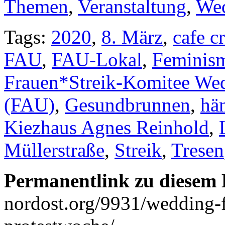
Themen
,
Veranstaltung
,
We
Tags:
2020
,
8. März
,
cafe cr
FAU
,
FAU-Lokal
,
Feminis
Frauen*Streik-Komitee We
(FAU)
,
Gesundbrunnen
,
hä
Kiezhaus Agnes Reinhold
,
Müllerstraße
,
Streik
,
Tresen
Permanentlink zu diesem 
nordost.org/9931/wedding-f