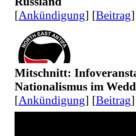
Russland
[
Ankündigung
] [
Beitrag
]
Mitschnitt: Infoveranst
Nationalismus im Wedd
[
Ankündigung
] [
Beitrag
]