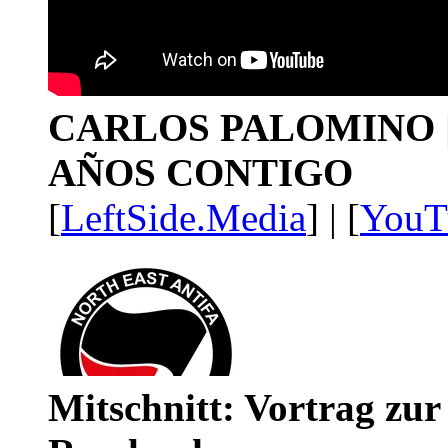
CARLOS PALOMINO | 1
AÑOS CONTIGO
[
LeftSide.Media
] | [
YouT
Mitschnitt: Vortrag zu