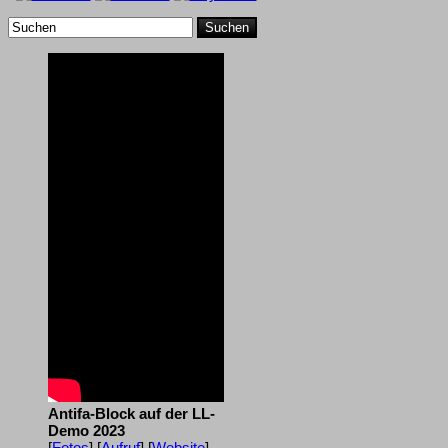
Suchen
Antifa-Block auf der LL-
Demo 2023
[
Fotos
] [
Aufruf
] [
Website
]