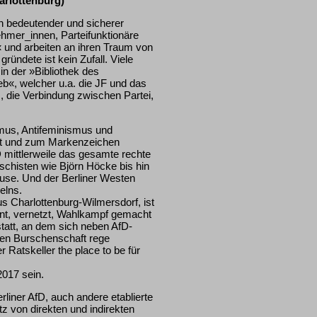
harlottenburg)
en bedeutender und sicherer
hmer_innen, Parteifunktionäre
 und arbeiten an ihren Traum von
ündete ist kein Zufall. Viele
in der »Bibliothek des
b«, welcher u.a. die JF und das
z, die Verbindung zwischen Partei,
mus, Antifeminismus und
llt und zum Markenzeichen
fD mittlerweile das gesamte rechte
chisten wie Björn Höcke bis hin
Hause. Und der Berliner Westen
elns.
us Charlottenburg-Wilmersdorf, ist
plant, vernetzt, Wahlkampf gemacht
statt, an dem sich neben AfD-
hen Burschenschaft rege
Ratskeller the place to be für
2017 sein.
erliner AfD, auch andere etablierte
z von direkten und indirekten