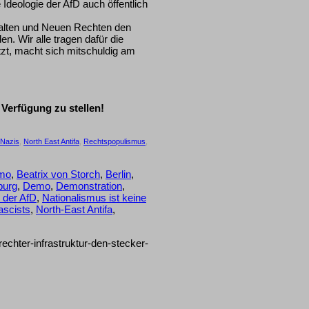
Ideologie der AfD auch öffentlich
 alten und Neuen Rechten den
. Wir alle tragen dafür die
tzt, macht sich mitschuldig am
 Verfügung zu stellen!
Nazis
,
North East Antifa
,
Rechtspopulismus
,
emo
,
Beatrix von Storch
,
Berlin
,
burg
,
Demo
,
Demonstration
,
 der AfD
,
Nationalismus ist keine
ascists
,
North-East Antifa
,
/rechter-infrastruktur-den-stecker-