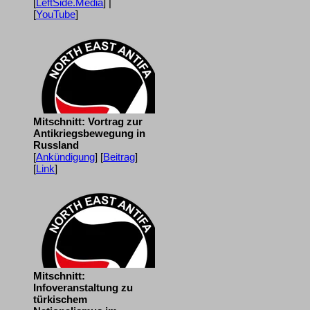
[
LeftSide.Media
] |
[
YouTube
]
Mitschnitt: Vortrag zur
Antikriegsbewegung in
Russland
[
Ankündigung
] [
Beitrag
]
[
Link
]
Mitschnitt:
Infoveranstaltung zu
türkischem