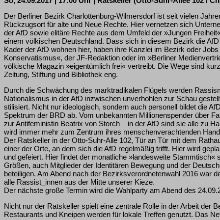
So, 24.09.2017 | 17:00 Uhr | Ratskeller (Otto-Suhr-Allee 102 / C
Der Berliner Bezirk Charlottenburg-Wilmersdorf ist seit vielen Jahr
Rückzugsort für alte und Neue Rechte. Hier vernetzen sich Unterne
der AfD sowie elitäre Rechte aus dem Umfeld der »Jungen Freiheit«
einem völkischen Deutschland. Dass sich in diesem Bezirk die AfD gr
Kader der AfD wohnen hier, haben ihre Kanzlei im Bezirk oder Jobs 
Konservatismus«, der JF-Redaktion oder im »Berliner Medienvertrie
völkische Magazin »eigentümlich frei« vertreibt. Die Wege sind kur
Zeitung, Stiftung und Bibliothek eng.
Durch die Schwächung des marktradikalen Flügels werden Rassis
Nationalismus in der AfD inzwischen unverhohlen zur Schau geste
stilisiert. Nicht nur ideologisch, sondern auch personell bildet die A
Spektrum der BRD ab. Vom unbekannten Millionenspender über Fas
zur Antifeministin Beatrix von Storch – in der AfD sind sie alle zu 
wird immer mehr zum Zentrum ihres menschenverachtenden Hand
Der Ratskeller in der Otto-Suhr-Alle 102, Tür an Tür mit dem Ratha
einer der Orte, an dem sich die AfD regelmäßig trifft. Hier wird ge
und gefeiert. Hier findet der monatliche »landesweite Stammtisch« 
Größen, auch Mitglieder der Identitären Bewegung und der Deutsc
beteiligen. Am Abend nach der Bezirksverordnetenwahl 2016 war der 
alle Rassist_innen aus der Mitte unserer Kieze.
Der nächste große Termin wird die Wahlparty am Abend des 24.09.
Nicht nur der Ratskeller spielt eine zentrale Rolle in der Arbeit der B
Restaurants und Kneipen werden für lokale Treffen genutzt. Das Net