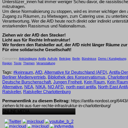
Unterstüzer_innen hat immer weniger Scheu davor, die rassistische 
mitzutragen.
Um diese Normalisierung zu stoppen, wird es immer wichtiger den
Zugang zu Räumen, zu Mietwagen, zum Catering usw. zu unterbinden
Verantwortung. Wer die AfD heute noch direkt oder indirekt unterstü
erstarkenden Rassismus und Nationalismus.
Ziehen wir der AfD den Stecker!
Licht aus für Rechte Infrastruktur!
Wir fordern den Ratskeller auf, der AfD nicht länger Räume zur
Für eine solidarische Gesellschaft!
Categories:
Ankündigung
,
Antifa
,
Aufrufe
,
Beiträge
,
Berlin
,
Bündnisse
,
Demo / Kundgebung
,
Region
,
Texte
,
Themen
,
Veranstaltung
Tags:
#keinraum
,
AfD
,
Alternative für Deutschland (AFD)
,
Antifa-D
Berliner Medienvertrieb
,
Bibliothek des Konservatismus
,
Charlotten
Deutsche Burschenschaft
,
Jungen Freiheit
,
Kein Raum
,
Kein Raum
Alternative
,
NEA
,
NIKA
,
NO AFD
,
north east antifa
,
North East Antif
Ratskeller
,
Ratskeller Charlottenburg
Permanentlink zu diesem Beitrag:
https://antifa-nordost.org/6443
ziehen-licht-aus-fuer-rechte-infrastruktur-in-charlottenburg/
ONLINE MEDIA