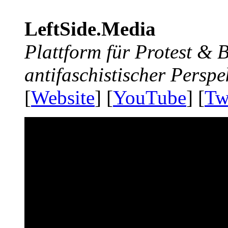
LeftSide.Media
Plattform für Protest &
antifaschistischer Perspe
[
Website
] [
YouTube
] [
Tw