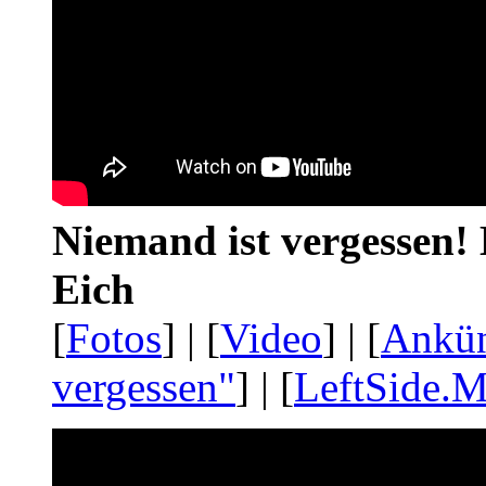
Niemand ist vergessen! 
Eich
[
Fotos
] | [
Video
] | [
Ankü
vergessen"
] | [
LeftSide.M