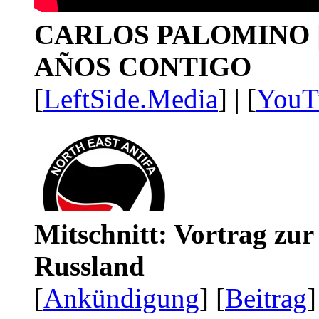
CARLOS PALOMINO | 1
AÑOS CONTIGO
[
LeftSide.Media
] | [
YouT
Mitschnitt: Vortrag zu
Russland
[
Ankündigung
] [
Beitrag
]