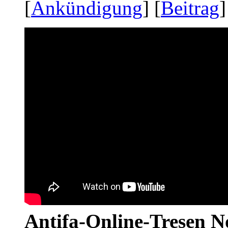
[
Ankündigung
] [
Beitrag
]
Antifa-Online-Tresen No