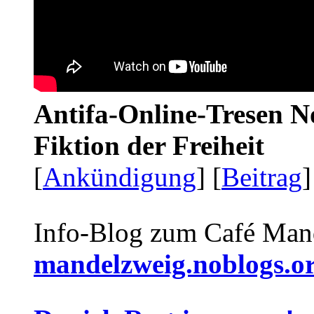
Antifa-Online-Tresen N
Fiktion der Freiheit
[
Ankündigung
] [
Beitrag
]
Info-Blog zum Café Man
mandelzweig.noblogs.o