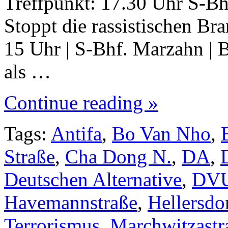
Treffpunkt: 17.30 Uhr S-B
Stoppt die rassistischen Br
15 Uhr | S-Bhf. Marzahn | B
als …
Continue reading »
Tags:
Antifa
,
Bo Van Nho
,
Straße
,
Cha Dong N.
,
DA
,
Deutschen Alternative
,
DV
Havemannstraße
,
Hellersdo
Terrorismus
,
Marchwitzastr