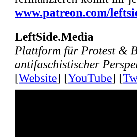
www.patreon.com/lefts
LeftSide.Media
Plattform für Protest &
antifaschistischer Perspe
[
Website
] [
YouTube
] [
Tw