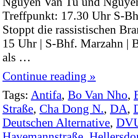
Nguyễn Van Tu und Nguyen
Treffpunkt: 17.30 Uhr S-B
Stoppt die rassistischen Br
15 Uhr | S-Bhf. Marzahn | B
als …
Continue reading »
Tags:
Antifa
,
Bo Van Nho
,
Straße
,
Cha Dong N.
,
DA
,
Deutschen Alternative
,
DV
Havemannstraße
,
Hellersdo