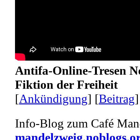
Antifa-Online-Tresen N
Fiktion der Freiheit
[
Ankündigung
] [
Beitrag
]
Info-Blog zum Café Man
mandelzweig.noblogs.o