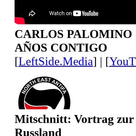
CARLOS PALOMINO | 1
AÑOS CONTIGO
[
LeftSide.Media
] | [
YouT
Mitschnitt: Vortrag zu
Russland