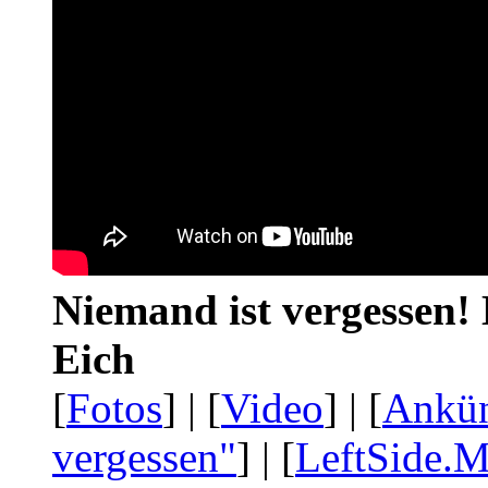
Niemand ist vergessen! 
Eich
[
Fotos
] | [
Video
] | [
Ankü
vergessen"
] | [
LeftSide.M