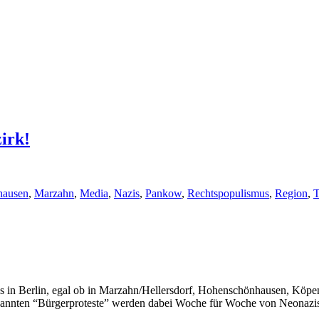
irk!
hausen
,
Marzahn
,
Media
,
Nazis
,
Pankow
,
Rechtspopulismus
,
Region
,
s in Berlin, egal ob in Marzahn/Hellersdorf, Hohenschönhausen, Köpe
nannten “Bürgerproteste” werden dabei Woche für Woche von Neonazis