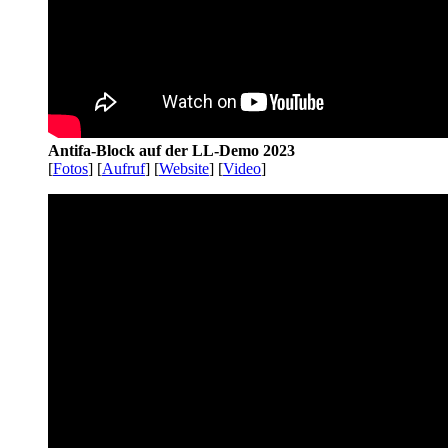
Antifa-Block auf der LL-Demo 2023
[
Fotos
] [
Aufruf
] [
Website
] [
Video
]