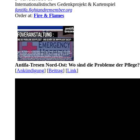
Internationalistisches Gedenkprojekt & Kartenspiel
fantifa.fightandremember.org
Order at:
Fire & Flames
Antifa-Tresen Nord-Ost: Wo sind die Probleme der Pflege?
[
Ankündigung
] [
Beitrag
] [
Link
]