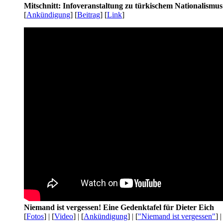
Mitschnitt: Infoveranstaltung zu türkischem Nationalismu
[
Ankündigung
] [
Beitrag
] [
Link
]
Niemand ist vergessen! Eine Gedenktafel für Dieter Eich
[
Fotos
] | [
Video
] | [
Ankündigung
] | [
"Niemand ist vergessen"
] |