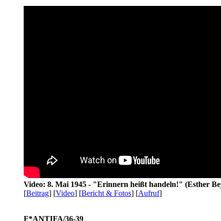
Video: 8. Mai 1945 - "Erinnern heißt handeln!" (Esther Be
[
Beitrag
] [
Video
] [
Bericht & Fotos
] [
Aufruf
]
F*ANTIFA/36-39