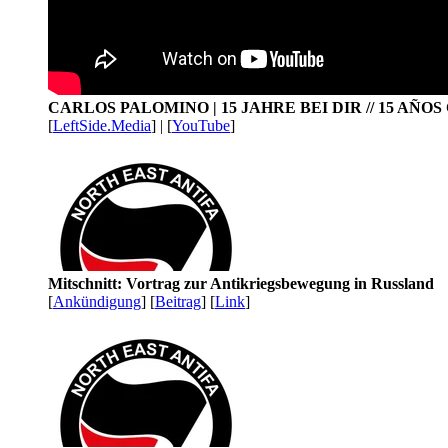
CARLOS PALOMINO | 15 JAHRE BEI DIR // 15 AÑO
[
LeftSide.Media
] | [
YouTube
]
Mitschnitt: Vortrag zur Antikriegsbewegung in Russland
[
Ankündigung
] [
Beitrag
] [
Link
]