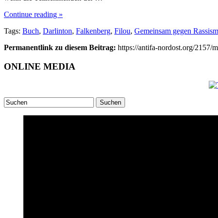
Continue reading »
Tags:
Buch
,
Darlinton
,
Falkenberg
,
Filou
,
Gemeinsam gegen Rassis
Permanentlink zu diesem Beitrag:
https://antifa-nordost.org/2157/
ONLINE MEDIA
Suchen