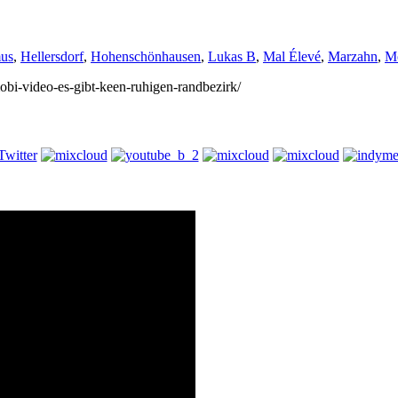
mus
,
Hellersdorf
,
Hohenschönhausen
,
Lukas B
,
Mal Élevé
,
Marzahn
,
M
mobi-video-es-gibt-keen-ruhigen-randbezirk/