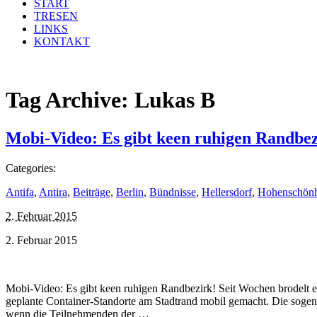
START
TRESEN
LINKS
KONTAKT
Tag Archive:
Lukas B
Mobi-Video: Es gibt keen ruhigen Randbez
Categories:
Antifa
,
Antira
,
Beiträge
,
Berlin
,
Bündnisse
,
Hellersdorf
,
Hohenschön
2. Februar 2015
2. Februar 2015
Mobi-Video: Es gibt keen ruhigen Randbezirk! Seit Wochen brodelt e
geplante Container-Standorte am Stadtrand mobil gemacht. Die soge
wenn die Teilnehmenden der …