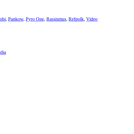
obi
,
Pankow
,
Pyro One
,
Rassismus
,
Refpolk
,
Video