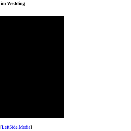
s im Wedding
 [
LeftSide.Media
]