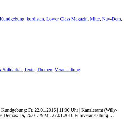
Kundgebung
,
kurdistan
,
Lower Class Magazin
,
Mitte
,
Nav-Dem
,
 Solidarität
,
Texte
,
Themen
,
Veranstaltung
 Kundgebung: Fr, 22.01.2016 | 11:00 Uhr | Kanzleramt (Willy-
ende Demos: Di, 26.01. & Mi, 27.01.2016 Filmveranstaltung …