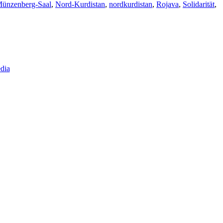
ünzenberg-Saal
,
Nord-Kurdistan
,
nordkurdistan
,
Rojava
,
Solidarität
,