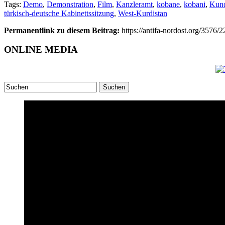
Tags:
Demo
,
Demonstration
,
Film
,
Kanzleramt
,
kobane
,
kobani
,
Kun
türkisch-deutsche Kabinettssitzung
,
West-Kurdistan
Permanentlink zu diesem Beitrag:
https://antifa-nordost.org/3576/
ONLINE MEDIA
Suchen