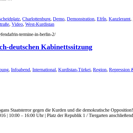
scheidplatz
,
Charlottenburg
,
Demo
,
Demonstration
,
Efrîn
,
Kanzleramt
,
traße
,
Video
,
West-Kurdistan
efendafrin-termine-in-berlin-2/
isch-deutschen Kabinettssitzung
bung
,
Infoabend
,
International
,
Kurdistan-Türkei
,
Region
,
Repression &
ans Staatsterror gegen die Kurden und die demokratische Opposition!
16 | 10:00 – 16:00 Uhr | Platz der Republik 1 / Tiergarten anschließ