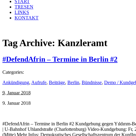
START
TRESEN
LINKS
KONTAKT
Tag Archive:
Kanzleramt
#DefendAfrin – Termine in Berlin #2
Categories:
Ankündigung
,
Aufrufe
,
Beiträge
,
Berlin
,
Bündnisse
,
Demo / Kundge
9. Januar 2018
9. Januar 2018
#DefendAfrin – Termine in Berlin #2 Kundgebung gegen Yıldırım-Besu
| U-Bahnhof Uhlandstraße (Charlottenburg) Video-Kundgebung: Fr, 23.
(Mitte) Mehr Infos: Demokratisches Gesellschaftszentrum der Kurd