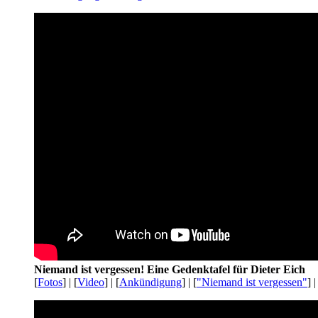
Niemand ist vergessen! Eine Gedenktafel für Dieter Eich
[
Fotos
] | [
Video
] | [
Ankündigung
] | [
"Niemand ist vergessen"
] |