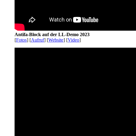
Antifa-Block auf der LL-Demo 2023
[
Fotos
] [
Aufruf
] [
Website
] [
Video
]