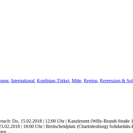
bung
,
International
,
Kurdistan-Türkei
,
Mitte
,
Region
,
Repression & Soli
ch: Do, 15.02.2018 | 12:00 Uhr | Kanzleramt (Willy-Brandt-Straße 1 /
02.2018 | 18:00 Uhr | Breitscheidplatz (Charlottenburg) Solidaritäts
Innen …