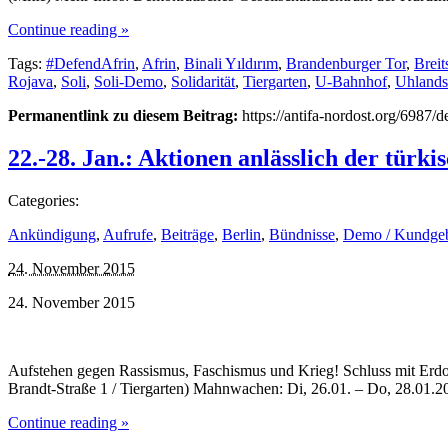
Continue reading »
Tags:
#DefendAfrin
,
Afrin
,
Binali Yıldırım
,
Brandenburger Tor
,
Breit
Rojava
,
Soli
,
Soli-Demo
,
Solidarität
,
Tiergarten
,
U-Bahnhof
,
Uhlands
Permanentlink zu diesem Beitrag:
https://antifa-nordost.org/6987/d
22.-28. Jan.: Aktionen anlässlich der türk
Categories:
Ankündigung
,
Aufrufe
,
Beiträge
,
Berlin
,
Bündnisse
,
Demo / Kundge
24. November 2015
24. November 2015
Aufstehen gegen Rassismus, Faschismus und Krieg! Schluss mit Erdog
Brandt-Straße 1 / Tiergarten) Mahnwachen: Di, 26.01. – Do, 28.01.20
Continue reading »