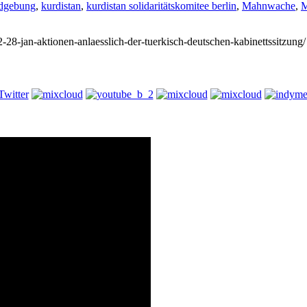
dgebung
,
kurdistan
,
kurdistan solidaritätskomitee berlin
,
Mahnwache
,
M
22-28-jan-aktionen-anlaesslich-der-tuerkisch-deutschen-kabinettssitzung/