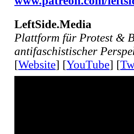
www.patreon.com/lefts
LeftSide.Media
Plattform für Protest &
antifaschistischer Perspe
[
Website
] [
YouTube
] [
Tw