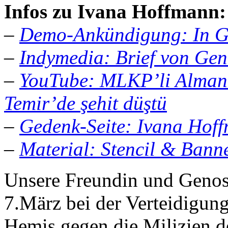
Infos zu Ivana Hoffmann:
–
Demo-Ankündigung: In G
–
Indymedia: Brief von Ge
–
YouTube: MLKP’li Alman 
Temir’de şehit düştü
–
Gedenk-Seite: Ivana Hof
–
Material: Stencil & Bann
Unsere Freundin und Genos
7.März bei der Verteidigung
Hemis gegen die Milizien de