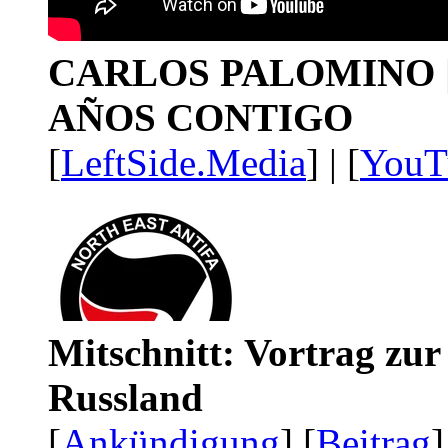
CARLOS PALOMINO | 1
AÑOS CONTIGO
[
LeftSide.Media
] | [
YouT
Mitschnitt: Vortrag zu
Russland
[
Ankündigung
] [
Beitrag
]