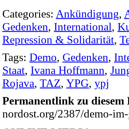
Categories:
Ankündigung
,
Gedenken
,
International
,
Ku
Repression & Solidarität
,
T
Tags:
Demo
,
Gedenken
,
Int
Staat
,
Ivana Hoffmann
,
Jun
Rojava
,
TAZ
,
YPG
,
ypj
Permanentlink zu diesem 
nordost.org/2387/demo-im-