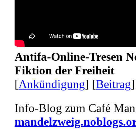
Antifa-Online-Tresen N
Fiktion der Freiheit
[
Ankündigung
] [
Beitrag
]
Info-Blog zum Café Man
mandelzweig.noblogs.o