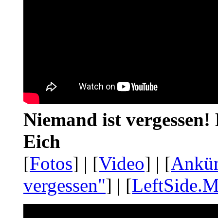
Niemand ist vergessen! 
Eich
[
Fotos
] | [
Video
] | [
Ankü
vergessen"
] | [
LeftSide.M