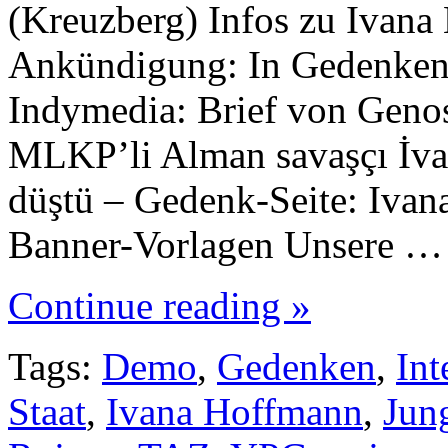
(Kreuzberg) Infos zu Ivan
Ankündigung: In Gedenken
Indymedia: Brief von Geno
MLKP’li Alman savaşçı İva
düştü – Gedenk-Seite: Ivan
Banner-Vorlagen Unsere …
Continue reading »
Tags:
Demo
,
Gedenken
,
Int
Staat
,
Ivana Hoffmann
,
Jun