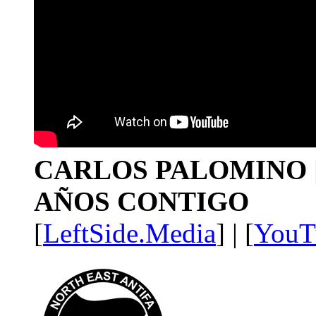
CARLOS PALOMINO | 1
AÑOS CONTIGO
[
LeftSide.Media
] | [
YouT