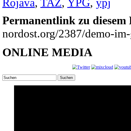
Rojava
,
TAZ
,
YPG
,
ypj
Permanentlink zu diesem 
nordost.org/2387/demo-im-
ONLINE MEDIA
Suchen