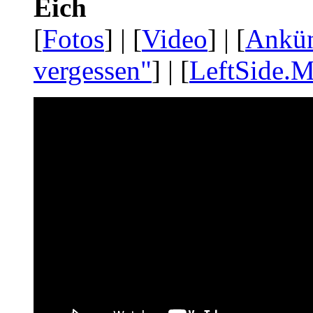
Eich
[
Fotos
] | [
Video
] | [
Ankü
vergessen"
] | [
LeftSide.M