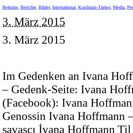
Beiträge
,
Berichte
,
Bilder
,
International
,
Kurdistan-Türkei
,
Media
,
Pre
3. März 2015
3. März 2015
Im Gedenken an Ivana Hoff
– Gedenk-Seite: Ivana Hof
(Facebook): Ivana Hoffman
Genossin Ivana Hoffmann 
savaşçı İvana Hoffmann Til