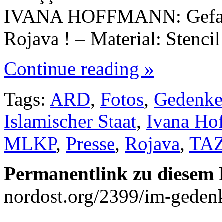
IVANA HOFFMANN: Gefallen 
Rojava ! – Material: Stenc
Continue reading »
Tags:
ARD
,
Fotos
,
Gedenk
Islamischer Staat
,
Ivana Ho
MLKP
,
Presse
,
Rojava
,
TA
Permanentlink zu diesem 
nordost.org/2399/im-geden