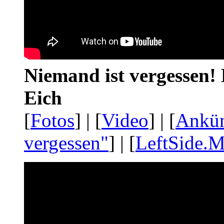
Niemand ist vergessen! 
Eich
[
Fotos
] | [
Video
] | [
Ankü
vergessen"
] | [
LeftSide.M