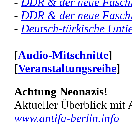
-
DDR & der neue Faschi
-
DDR & der neue Faschi
-
Deutsch-türkische Unti
[
Audio-Mitschnitte
]
[
Veranstaltungsreihe
]
Achtung Neonazis!
Aktueller Überblick mit 
www.antifa-berlin.info