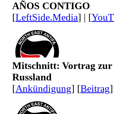
AÑOS CONTIGO
[
LeftSide.Media
] | [
YouT
Mitschnitt: Vortrag zu
Russland
[
Ankündigung
] [
Beitrag
]