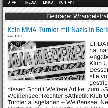
START
TRESEN
LINKS
KONTAKT
Wrangelstra
Kein MMA-Turnier mit Nazis in Ber
5. April 2016
UPDATE
hat na
Angabe
Klub U
Desse
alle v
gestri
diesen Schritt Weitere Artikel zum »
Weißensee: Rechter »Athletik Klub U
Turnier ausgeladen – Weißensee: Neo