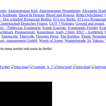
ster
,
Aktionsgruppe Kiel
,
Aktionsgruppe Neumünster
,
Alexander Hard
s Northgate
,
Blood & Honour
,
Blood and Honour
,
Britta Oelschläger
,
– Das schärfste Restaurant Berlins
,
El Loco Berlin
,
El Loco Restauran
Gemeinschaft Deutscher Frauen
,
GOT 7 Nutrium
,
Ground and pound
,
n – Fightwear. Equipment
,
Knuth Sogorski
,
Kommando Freisler
,
Kraf
schlüssel
,
Preussenstolz
,
Rassenhass
,
ready 2 fight
,
RKC – Kettlebell
,
,
Sturmwehr
,
Tätervolk
,
Thorsten Heise
,
Tim Bartling
,
Titanic Neumüns
n und –management GmbH
,
Words of Anger
,
Wrangelstraße 34
,
Yakuza
,
ein-mma-turnier-mit-nazis-in-berlin/