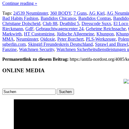
Continue reading »
Tags:
24539 Neumünster
,
360 BODY
,
7 Guns
,
AG Kiel
,
AG Neumün
Bad Habits Fashion
,
Bandidos Chicanos
,
Bandidos Contras
,
Bandido
Christiane Dolscheid
,
Club 88
,
Deathlist 5
,
Dresscode Suxx
,
El Loco 
Rieckmann
,
GdF
,
Gebrauchtwagencenter 24
,
Geheime Reichssache
,
Markwirth
,
HT Customizing
,
Jüdische Allgemeine
,
Khunpon
,
Khunpo
MMA
,
Neumünster
,
Oidoxie
,
Peter Borchert
,
PLS-Werkzeuge
,
Polen
sgberlin.com
,
Skingirl Freundeskreis Deutschland
,
Sprawl and Brawl
Fanzine
,
Watchmen Security
,
Watchmen Sicherheitsdienstleistunge
Permanentlink zu diesem Beitrag:
https://antifa-nordost.org/4085/k
ONLINE MEDIA
Suchen