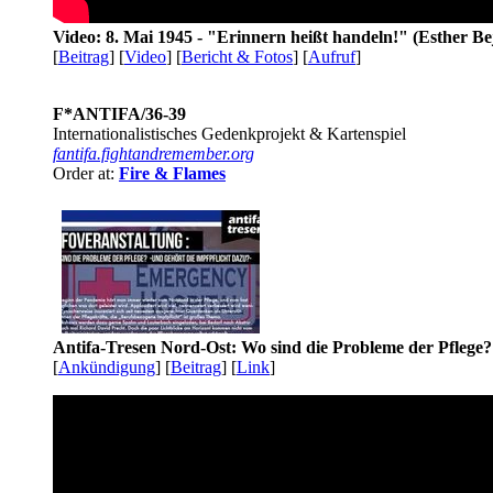
Video: 8. Mai 1945 - "Erinnern heißt handeln!" (Esther Be
[
Beitrag
] [
Video
] [
Bericht & Fotos
] [
Aufruf
]
F*ANTIFA/36-39
Internationalistisches Gedenkprojekt & Kartenspiel
fantifa.fightandremember.org
Order at:
Fire & Flames
Antifa-Tresen Nord-Ost: Wo sind die Probleme der Pflege?
[
Ankündigung
] [
Beitrag
] [
Link
]