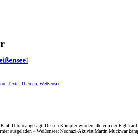
r
eißensee!
ion
,
Texte
,
Themen
,
Weißensee
lub Ultra« abgesagt. Dessen Kämpfer wurden alle von der Fightcard g
rnier ausgeladen – Weißensee: Neonazi-Aktivist Martin Muckwar kä