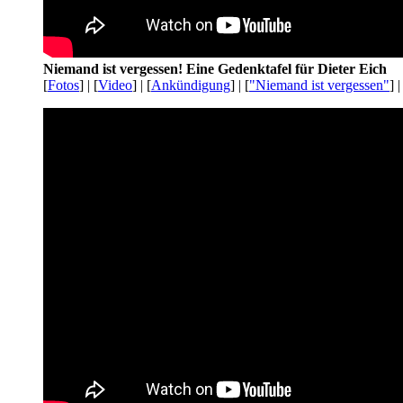
Niemand ist vergessen! Eine Gedenktafel für Dieter Eich
[
Fotos
] | [
Video
] | [
Ankündigung
] | [
"Niemand ist vergessen"
] |