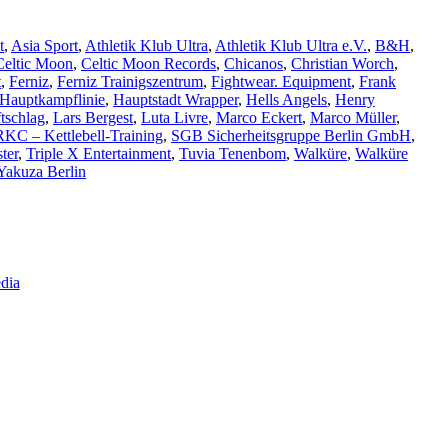
t
,
Asia Sport
,
Athletik Klub Ultra
,
Athletik Klub Ultra e.V.
,
B&H
,
Celtic Moon
,
Celtic Moon Records
,
Chicanos
,
Christian Worch
,
t
,
Ferniz
,
Ferniz Trainigszentrum
,
Fightwear. Equipment
,
Frank
Hauptkampflinie
,
Hauptstadt Wrapper
,
Hells Angels
,
Henry
tschlag
,
Lars Bergest
,
Luta Livre
,
Marco Eckert
,
Marco Müller
,
RKC – Kettlebell-Training
,
SGB Sicherheitsgruppe Berlin GmbH
,
ter
,
Triple X Entertainment
,
Tuvia Tenenbom
,
Walküre
,
Walküre
Yakuza Berlin