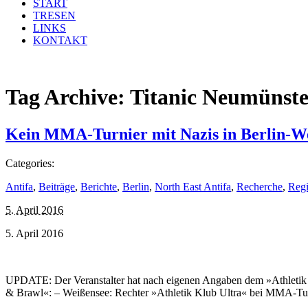
START
TRESEN
LINKS
KONTAKT
Tag Archive:
Titanic Neumünste
Kein MMA-Turnier mit Nazis in Berlin-W
Categories:
Antifa
,
Beiträge
,
Berichte
,
Berlin
,
North East Antifa
,
Recherche
,
Reg
5. April 2016
5. April 2016
UPDATE: Der Veranstalter hat nach eigenen Angaben dem »Athletik K
& Brawl«: – Weißensee: Rechter »Athletik Klub Ultra« bei MMA-Tu