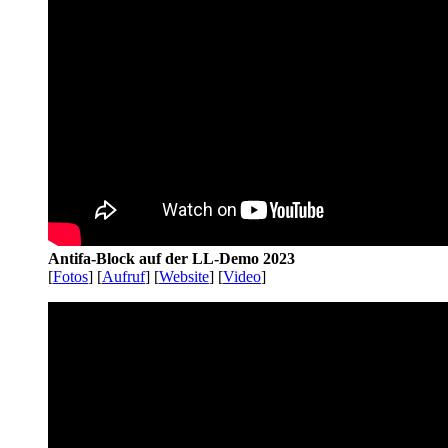
Antifa-Block auf der LL-Demo 2023
[
Fotos
] [
Aufruf
] [
Website
] [
Video
]