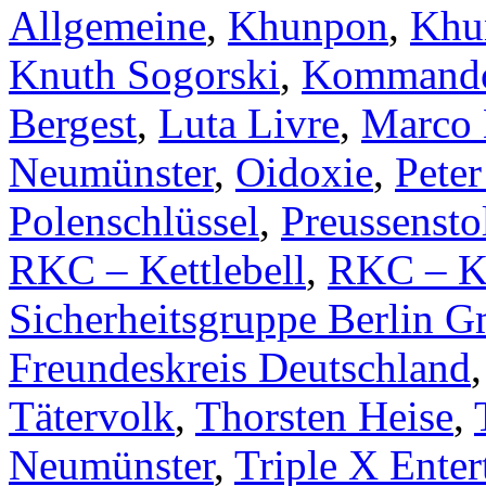
Allgemeine
,
Khunpon
,
Khu
Knuth Sogorski
,
Kommando 
Bergest
,
Luta Livre
,
Marco 
Neumünster
,
Oidoxie
,
Peter
Polenschlüssel
,
Preussensto
RKC – Kettlebell
,
RKC – Ke
Sicherheitsgruppe Berlin 
Freundeskreis Deutschland
Tätervolk
,
Thorsten Heise
,
Neumünster
,
Triple X Ente