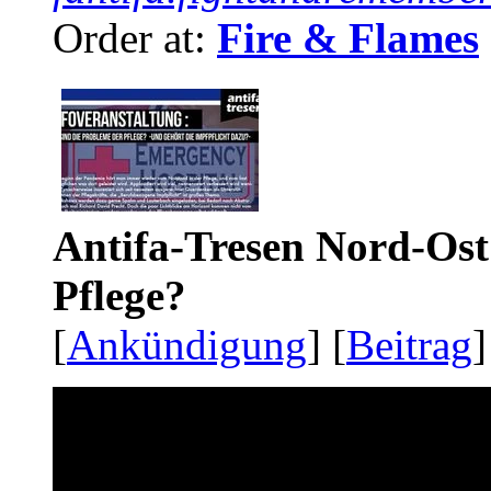
Order at:
Fire & Flames
Antifa-Tresen Nord-Ost
Pflege?
[
Ankündigung
] [
Beitrag
]