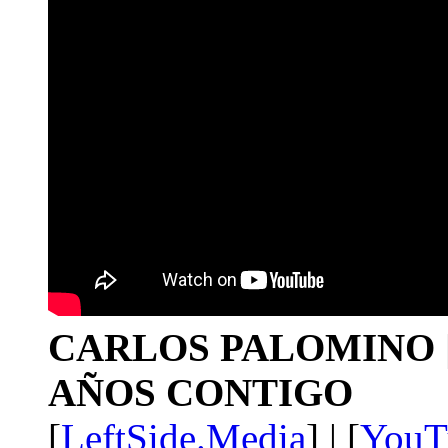
CARLOS PALOMINO | 1
AÑOS CONTIGO
[
LeftSide.Media
] | [
YouT