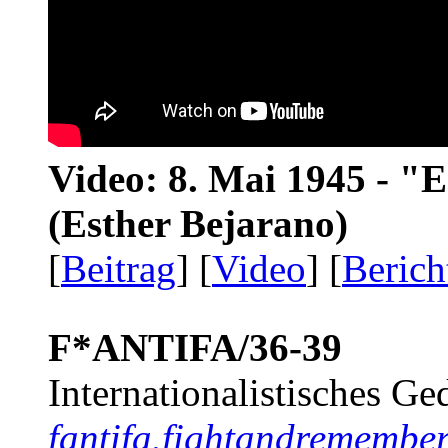
Video: 8. Mai 1945 - "
(Esther Bejarano)
[
Beitrag
] [
Video
] [
Berich
F*ANTIFA/36-39
Internationalistisches G
fantifa.fightandremember