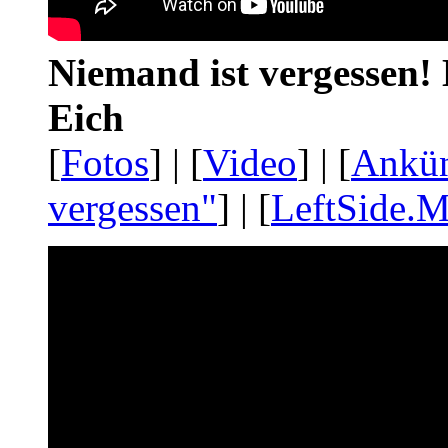
Niemand ist vergessen! 
Eich
[
Fotos
] | [
Video
] | [
Ankü
vergessen"
] | [
LeftSide.M