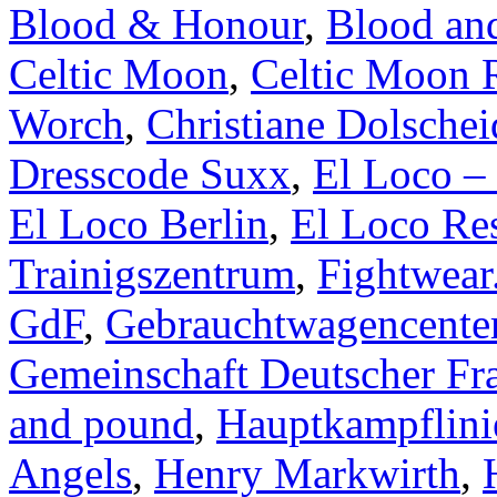
Blood & Honour
,
Blood an
Celtic Moon
,
Celtic Moon 
Worch
,
Christiane Dolschei
Dresscode Suxx
,
El Loco – 
El Loco Berlin
,
El Loco Res
Trainigszentrum
,
Fightwear
GdF
,
Gebrauchtwagencente
Gemeinschaft Deutscher Fr
and pound
,
Hauptkampflini
Angels
,
Henry Markwirth
,