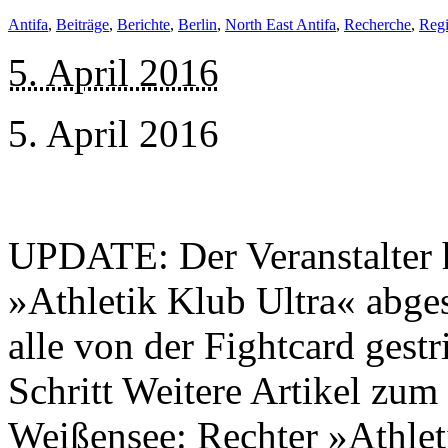
Antifa
,
Beiträge
,
Berichte
,
Berlin
,
North East Antifa
,
Recherche
,
Reg
5. April 2016
5. April 2016
UPDATE: Der Veranstalter 
»Athletik Klub Ultra« abg
alle von der Fightcard gest
Schritt Weitere Artikel zu
Weißensee: Rechter »Athle