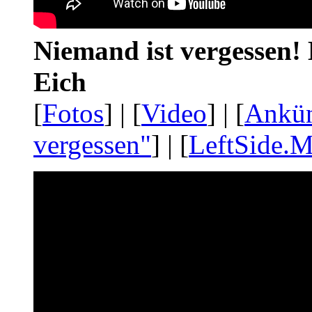
Niemand ist vergessen! 
Eich
[
Fotos
] | [
Video
] | [
Ankü
vergessen"
] | [
LeftSide.M