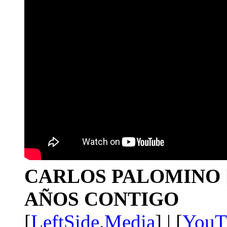
CARLOS PALOMINO | 1
AÑOS CONTIGO
[
LeftSide.Media
] | [
YouT