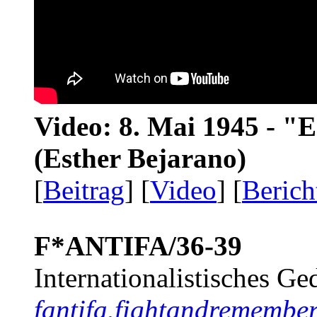
Video: 8. Mai 1945 - "
(Esther Bejarano)
[
Beitrag
] [
Video
] [
Berich
F*ANTIFA/36-39
Internationalistisches G
fantifa.fightandremember