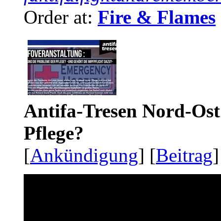
Order at:
Fire & Flames
Antifa-Tresen Nord-Ost
Pflege?
[
Ankündigung
] [
Beitrag
]