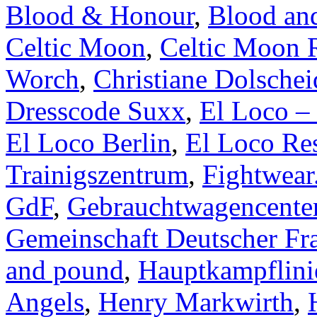
Blood & Honour
,
Blood an
Celtic Moon
,
Celtic Moon 
Worch
,
Christiane Dolschei
Dresscode Suxx
,
El Loco – 
El Loco Berlin
,
El Loco Res
Trainigszentrum
,
Fightwear
GdF
,
Gebrauchtwagencente
Gemeinschaft Deutscher Fr
and pound
,
Hauptkampflini
Angels
,
Henry Markwirth
,