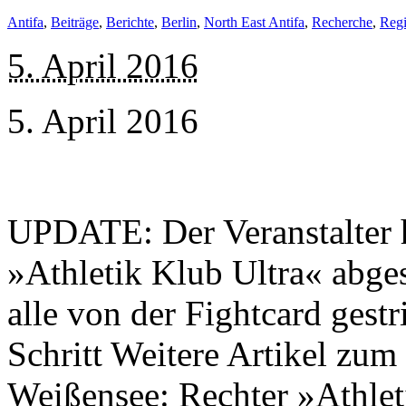
Antifa
,
Beiträge
,
Berichte
,
Berlin
,
North East Antifa
,
Recherche
,
Reg
5. April 2016
5. April 2016
UPDATE: Der Veranstalter 
»Athletik Klub Ultra« abg
alle von der Fightcard gest
Schritt Weitere Artikel zu
Weißensee: Rechter »Athle