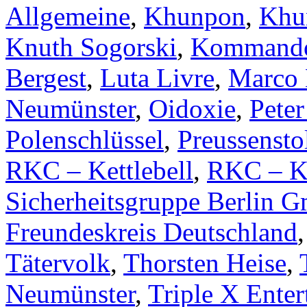
Allgemeine
,
Khunpon
,
Khu
Knuth Sogorski
,
Kommando 
Bergest
,
Luta Livre
,
Marco 
Neumünster
,
Oidoxie
,
Peter
Polenschlüssel
,
Preussensto
RKC – Kettlebell
,
RKC – Ke
Sicherheitsgruppe Berlin 
Freundeskreis Deutschland
Tätervolk
,
Thorsten Heise
,
Neumünster
,
Triple X Ente