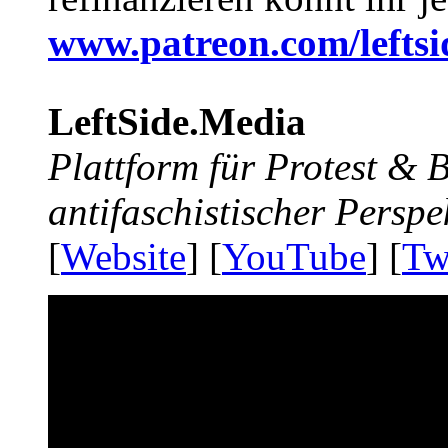
www.patreon.com/lefts
LeftSide.Media
Plattform für Protest &
antifaschistischer Perspe
[
Website
] [
YouTube
] [
Tw