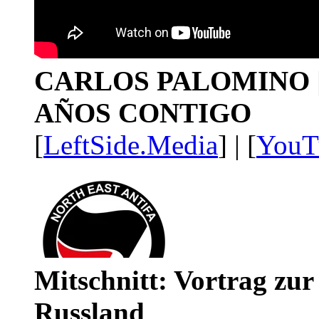
CARLOS PALOMINO | 1
AÑOS CONTIGO
[
LeftSide.Media
] | [
YouT
Mitschnitt: Vortrag zu
Russland