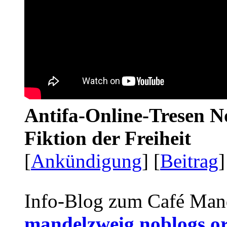
Antifa-Online-Tresen N
Fiktion der Freiheit
[
Ankündigung
] [
Beitrag
]
Info-Blog zum Café Man
mandelzweig.noblogs.o