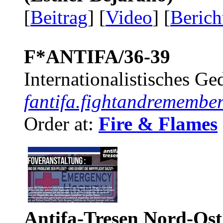
[
Beitrag
] [
Video
] [
Berich
F*ANTIFA/36-39
Internationalistisches G
fantifa.fightandremember
Order at:
Fire & Flames
Antifa-Tresen Nord-Ost