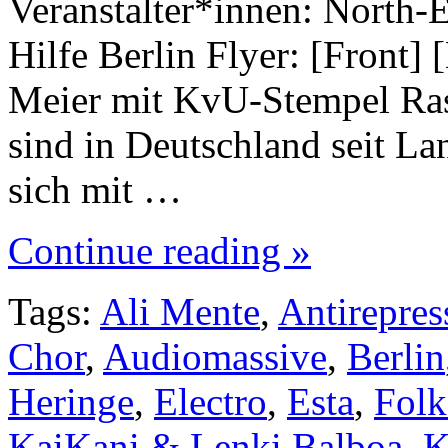
Veranstalter*innen: North-
Hilfe Berlin Flyer: [Front]
Meier mit KvU-Stempel Rass
sind in Deutschland seit L
sich mit …
Continue reading »
Tags:
Ali Mente
,
Antirepres
Chor
,
Audiomassive
,
Berlin
Heringe
,
Electro
,
Esta
,
Fol
KaiKani & Lenki Balboa
,
K