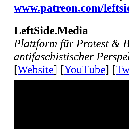
www.patreon.com/lefts
LeftSide.Media
Plattform für Protest &
antifaschistischer Perspe
[
Website
] [
YouTube
] [
Tw