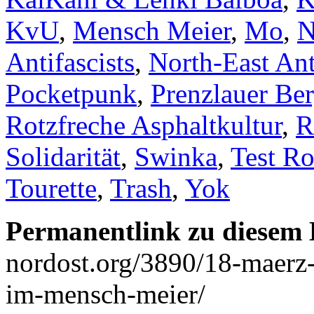
KvU
,
Mensch Meier
,
Mo
,
Antifascists
,
North-East Ant
Pocketpunk
,
Prenzlauer Be
Rotzfreche Asphaltkultur
,
R
Solidarität
,
Swinka
,
Test R
Tourette
,
Trash
,
Yok
Permanentlink zu diesem 
nordost.org/3890/18-maerz-
im-mensch-meier/