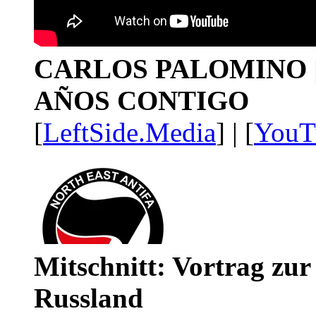
CARLOS PALOMINO | 1
AÑOS CONTIGO
[
LeftSide.Media
] | [
YouT
Mitschnitt: Vortrag zu
Russland