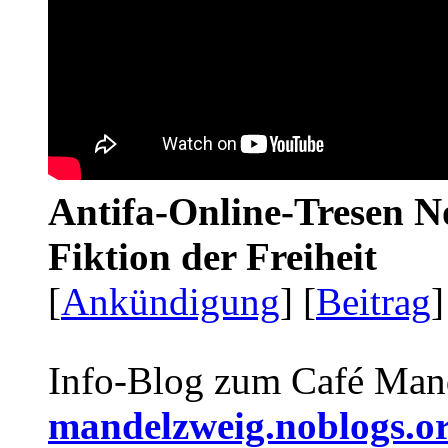
Antifa-Online-Tresen N
Fiktion der Freiheit
[
Ankündigung
] [
Beitrag
]
Info-Blog zum Café Man
mandelzweig.noblogs.o