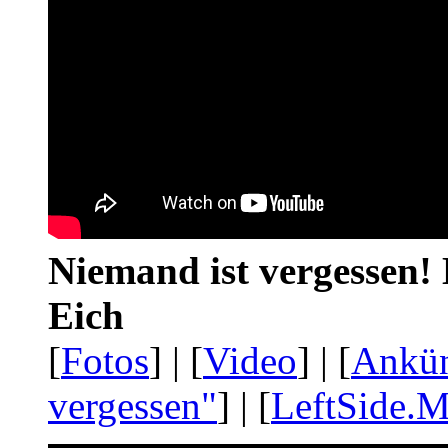
Niemand ist vergessen! 
Eich
[
Fotos
] | [
Video
] | [
Ankü
vergessen"
] | [
LeftSide.M