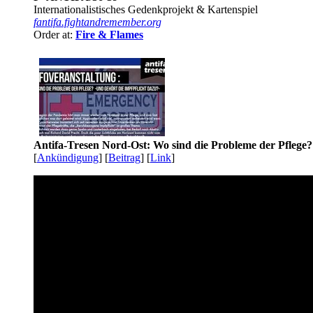
Internationalistisches Gedenkprojekt & Kartenspiel
fantifa.fightandremember.org
Order at:
Fire & Flames
Antifa-Tresen Nord-Ost: Wo sind die Probleme der Pflege?
[
Ankündigung
] [
Beitrag
] [
Link
]