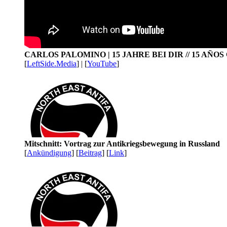
CARLOS PALOMINO | 15 JAHRE BEI DIR // 15 AÑO
[
LeftSide.Media
] | [
YouTube
]
Mitschnitt: Vortrag zur Antikriegsbewegung in Russland
[
Ankündigung
] [
Beitrag
] [
Link
]