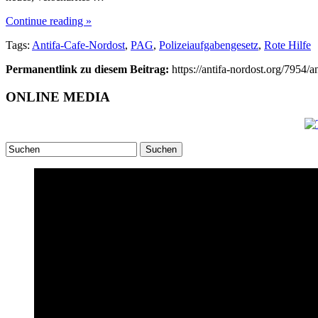
Continue reading »
Tags:
Antifa-Cafe-Nordost
,
PAG
,
Polizeiaufgabengesetz
,
Rote Hilfe
Permanentlink zu diesem Beitrag:
https://antifa-nordost.org/7954/
ONLINE MEDIA
Suchen