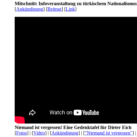
Mitschnitt: Infoveranstaltung zu türkischem Nationalismu
[
Ankündigung
] [
Beitrag
] [
Link
]
Niemand ist vergessen! Eine Gedenktafel für Dieter Eich
[
Fotos
] | [
Video
] | [
Ankündigung
] | [
"Niemand ist vergessen"
] |