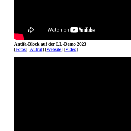
Antifa-Block auf der LL-Demo 2023
[
Fotos
] [
Aufruf
] [
Website
] [
Video
]