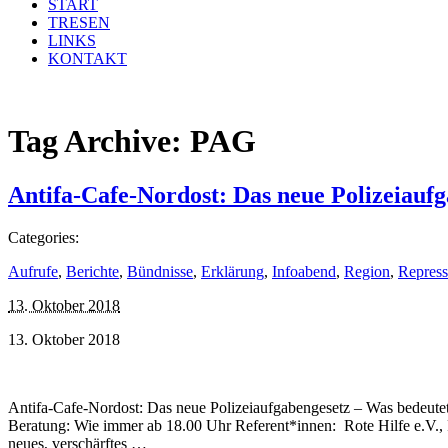
START
TRESEN
LINKS
KONTAKT
Tag Archive:
PAG
Antifa-Cafe-Nordost: Das neue Polizeiaufg
Categories:
Aufrufe
,
Berichte
,
Bündnisse
,
Erklärung
,
Infoabend
,
Region
,
Repress
13. Oktober 2018
13. Oktober 2018
Antifa-Cafe-Nordost: Das neue Polizeiaufgabengesetz – Was bedeutet e
Beratung: Wie immer ab 18.00 Uhr Referent*innen: Rote Hilfe e.V., 
neues, verschärftes …