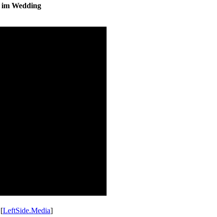
s im Wedding
 [
LeftSide.Media
]