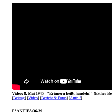
Video: 8. Mai 1945 - "Erinnern heißt handeln!" (Esther Be
[
Beitrag
] [
Video
] [
Bericht & Fotos
] [
Aufruf
]
F*ANTIFA/36-39