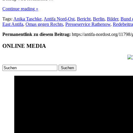
Continue reading »
Tags:
Anika Taschke
,
Antifa Nord-Ost
,
Bericht
,
Berlin
,
Bilder
,
Bund d
East Antifa
,
Omas gegen Rechts
,
Presseservice Rathenow
,
Redebeitr
Permanentlink zu diesem Beitrag:
https://antifa-nordost.org/11798/
ONLINE MEDIA
Suchen