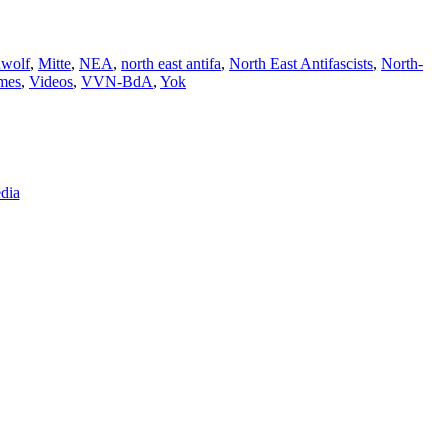
nwolf
,
Mitte
,
NEA
,
north east antifa
,
North East Antifascists
,
North-
imes
,
Videos
,
VVN-BdA
,
Yok