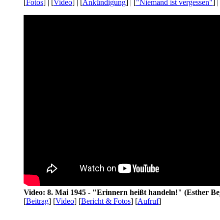
[
Fotos
] | [
Video
] | [
Ankündigung
] | [
"Niemand ist vergessen"
] |
Video: 8. Mai 1945 - "Erinnern heißt handeln!" (Esther Be
[
Beitrag
] [
Video
] [
Bericht & Fotos
] [
Aufruf
]