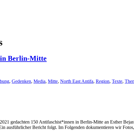
s
in Berlin-Mitte
bung
,
Gedenken
,
Media
,
Mitte
,
North East Antifa
,
Region
,
Texte
,
The
i 2021 gedachten 150 Antifaschist*innen in Berlin-Mitte an Esther Be
n ausführlicher Bericht folgt. Im Folgenden dokumentieren wir Fotos,