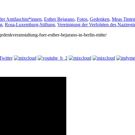
er Antifaschist*innen
,
Esther Bejarano
,
Fotos
,
Gedenken
,
Meas Tinte
ag
,
Rosa-Luxemburg-Stiftung
,
Vereinigung der Verfolgten des Nazireg
gedenkveranstaltung-fuer-esther-bejarano-in-berlin-mitte/