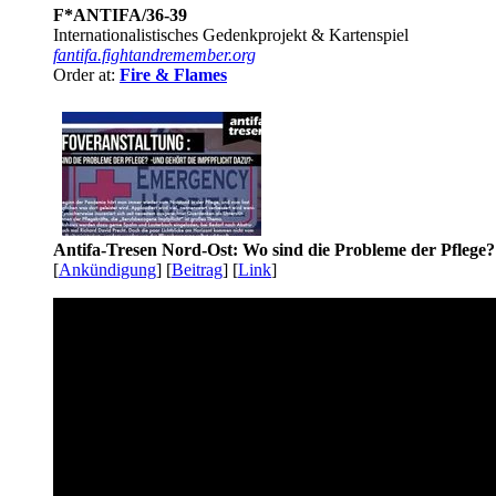
F*ANTIFA/36-39
Internationalistisches Gedenkprojekt & Kartenspiel
fantifa.fightandremember.org
Order at:
Fire & Flames
Antifa-Tresen Nord-Ost: Wo sind die Probleme der Pflege?
[
Ankündigung
] [
Beitrag
] [
Link
]