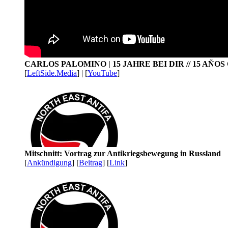
CARLOS PALOMINO | 15 JAHRE BEI DIR // 15 AÑO
[
LeftSide.Media
] | [
YouTube
]
Mitschnitt: Vortrag zur Antikriegsbewegung in Russland
[
Ankündigung
] [
Beitrag
] [
Link
]