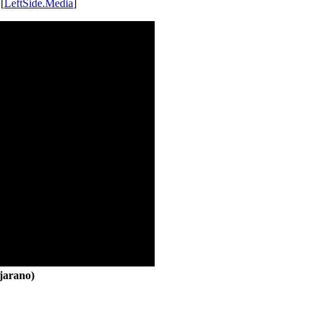
 [
LeftSide.Media
]
jarano)