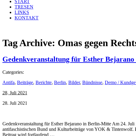
START
TRESEN
LINKS
KONTAKT
Tag Archive:
Omas gegen Recht
Gedenkveranstaltung für Esther Bejarano 
Categories:
Antifa
,
Beiträge
,
Berichte
,
Berlin
,
Bilder
,
Bündnisse
,
Demo / Kundge
28. Juli 2021
28. Juli 2021
Gedenkveranstaltung für Esther Bejarano in Berlin-Mitte Am 24. Jul
antifaschistischen Bund und Kulturbeiträge von YOK & Tintenwolf. Ei
Beitrag wird fortlaufend …