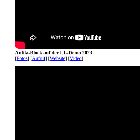
Antifa-Block auf der LL-Demo 2023
[
Fotos
] [
Aufruf
] [
Website
] [
Video
]