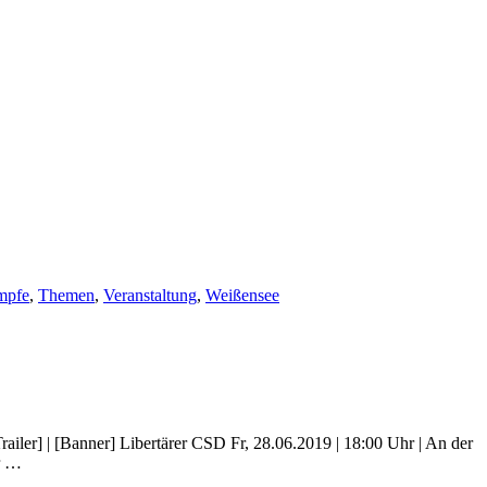
mpfe
,
Themen
,
Veranstaltung
,
Weißensee
ailer] | [Banner] Libertärer CSD Fr, 28.06.2019 | 18:00 Uhr | An der
er …