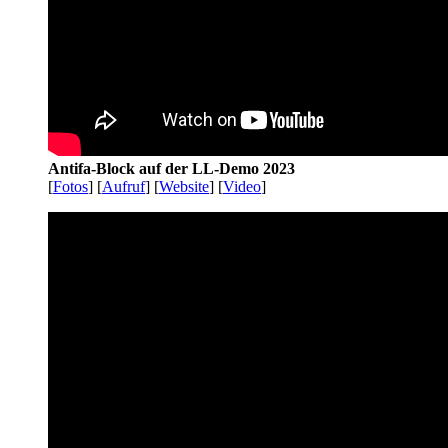
Antifa-Block auf der LL-Demo 2023
[
Fotos
] [
Aufruf
] [
Website
] [
Video
]