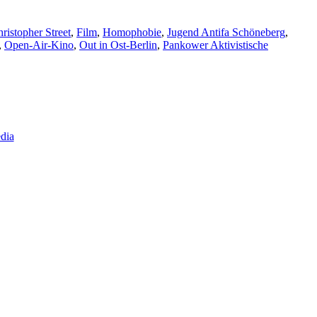
ristopher Street
,
Film
,
Homophobie
,
Jugend Antifa Schöneberg
,
,
Open-Air-Kino
,
Out in Ost-Berlin
,
Pankower Aktivistische