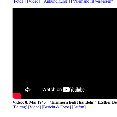
[
Fotos
] | [
Video
] | [
Ankündigung
] | [
"Niemand ist vergessen"
] |
Video: 8. Mai 1945 - "Erinnern heißt handeln!" (Esther Be
[
Beitrag
] [
Video
] [
Bericht & Fotos
] [
Aufruf
]