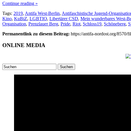
Continue reading »
Tags:
2019
,
Antifa West-Berlin
,
Antifaschistische Jugend-Organisati
Kino
,
KuBiZ
,
LGBTIQ
,
Libertärer CSD
,
Mein wunderbares West-Be
Organisation
,
Prenzlauer Berg
,
Pride
,
Riot
,
Schloss19
,
Schöneberg
,
S
Permanentlink zu diesem Beitrag:
https://antifa-nordost.org/8570/f
ONLINE MEDIA
Suchen