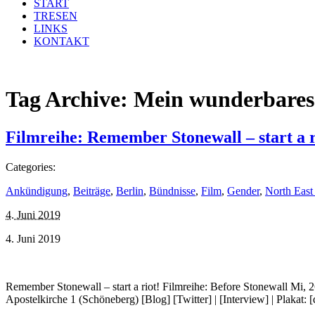
START
TRESEN
LINKS
KONTAKT
Tag Archive:
Mein wunderbares
Filmreihe: Remember Stonewall – start a r
Categories:
Ankündigung
,
Beiträge
,
Berlin
,
Bündnisse
,
Film
,
Gender
,
North East
4. Juni 2019
4. Juni 2019
Remember Stonewall – start a riot! Filmreihe: Before Stonewall Mi, 2
Apostelkirche 1 (Schöneberg) [Blog] [Twitter] | [Interview] | Plakat