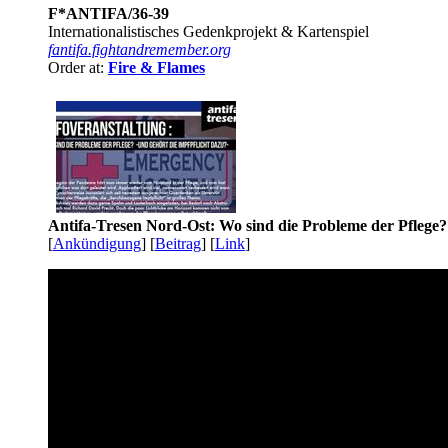
F*ANTIFA/36-39
Internationalistisches Gedenkprojekt & Kartenspiel
fantifa.fightandremember.org
Order at:
Fire & Flames
Antifa-Tresen Nord-Ost: Wo sind die Probleme der Pflege?
[
Ankündigung
] [
Beitrag
] [
Link
]