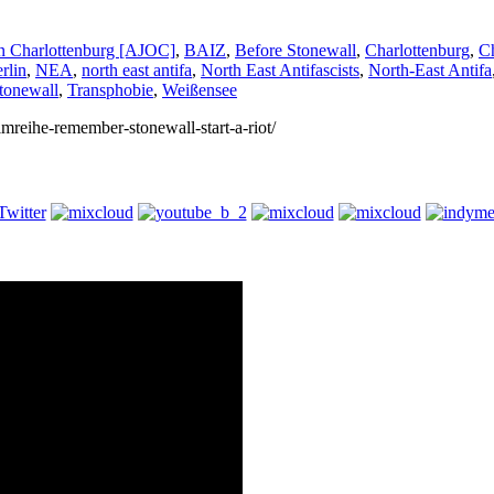
on Charlottenburg [AJOC]
,
BAIZ
,
Before Stonewall
,
Charlottenburg
,
Ch
rlin
,
NEA
,
north east antifa
,
North East Antifascists
,
North-East Antifa
tonewall
,
Transphobie
,
Weißensee
ilmreihe-remember-stonewall-start-a-riot/