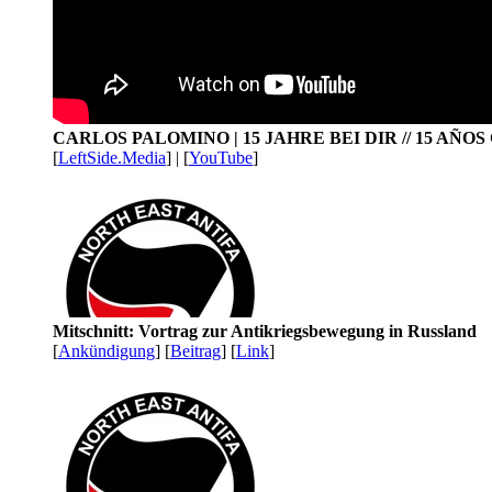
CARLOS PALOMINO | 15 JAHRE BEI DIR // 15 AÑO
[
LeftSide.Media
] | [
YouTube
]
Mitschnitt: Vortrag zur Antikriegsbewegung in Russland
[
Ankündigung
] [
Beitrag
] [
Link
]