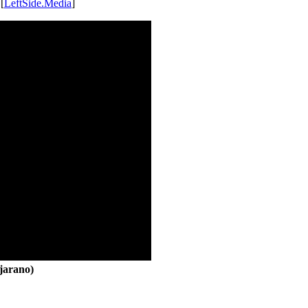
 [
LeftSide.Media
]
jarano)