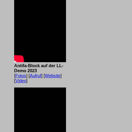
Antifa-Block auf der LL-
Demo 2023
[
Fotos
] [
Aufruf
] [
Website
]
[
Video
]