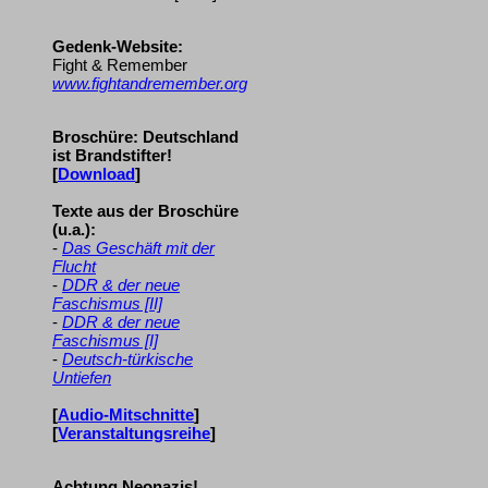
Gedenk-Website:
Fight & Remember
www.fightandremember.org
Broschüre: Deutschland
ist Brandstifter!
[
Download
]
Texte aus der Broschüre
(u.a.):
-
Das Geschäft mit der
Flucht
-
DDR & der neue
Faschismus [II]
-
DDR & der neue
Faschismus [I]
-
Deutsch-türkische
Untiefen
[
Audio-Mitschnitte
]
[
Veranstaltungsreihe
]
Achtung Neonazis!