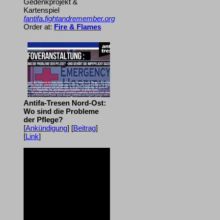
Gedenkprojekt &
Kartenspiel
fantifa.fightandremember.org
Order at:
Fire & Flames
Antifa-Tresen Nord-Ost:
Wo sind die Probleme
der Pflege?
[
Ankündigung
] [
Beitrag
]
[
Link
]