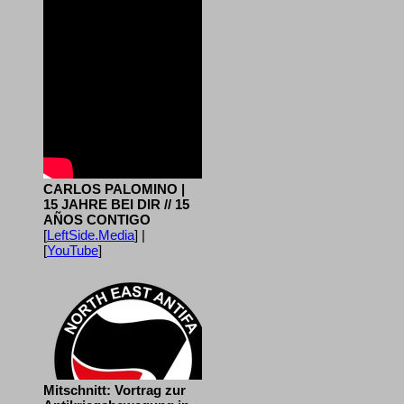
CARLOS PALOMINO |
15 JAHRE BEI DIR // 15
AÑOS CONTIGO
[
LeftSide.Media
] |
[
YouTube
]
Mitschnitt: Vortrag zur