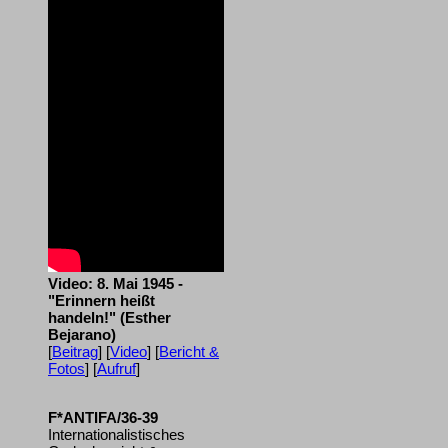
Video: 8. Mai 1945 -
"Erinnern heißt
handeln!" (Esther
Bejarano)
[
Beitrag
] [
Video
] [
Bericht &
Fotos
] [
Aufruf
]
F*ANTIFA/36-39
Internationalistisches