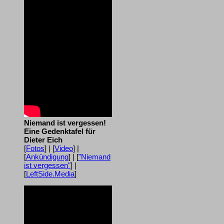
Niemand ist vergessen!
Eine Gedenktafel für
Dieter Eich
[
Fotos
] | [
Video
] |
[
Ankündigung
] | [
"Niemand
ist vergessen"
] |
[
LeftSide.Media
]