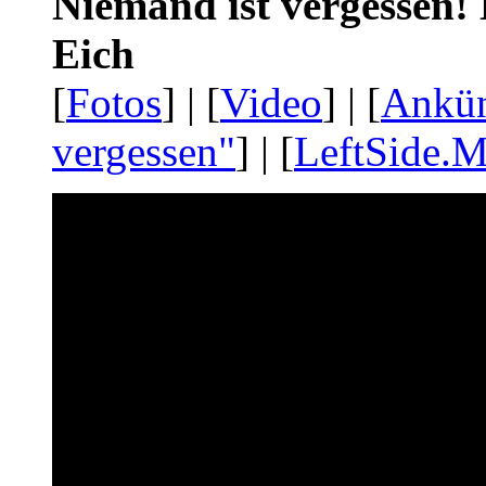
Niemand ist vergessen! 
Eich
[
Fotos
] | [
Video
] | [
Ankü
vergessen"
] | [
LeftSide.M