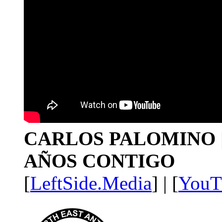
CARLOS PALOMINO | 1
AÑOS CONTIGO
[
LeftSide.Media
] | [
YouT