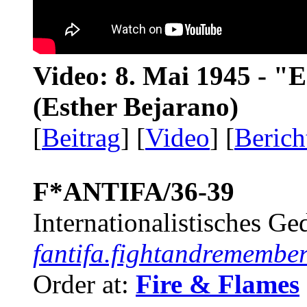
Video: 8. Mai 1945 - "
(Esther Bejarano)
[
Beitrag
] [
Video
] [
Berich
F*ANTIFA/36-39
Internationalistisches G
fantifa.fightandremember
Order at:
Fire & Flames