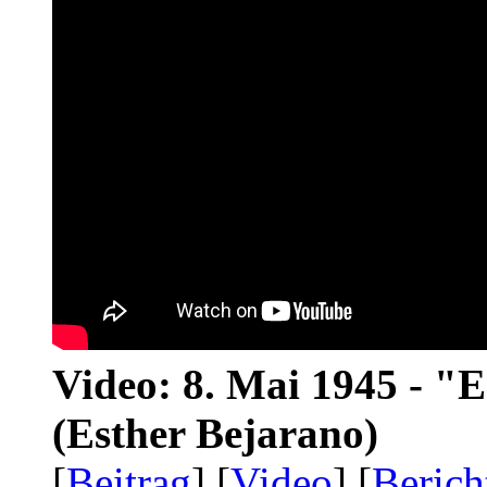
Video: 8. Mai 1945 - "
(Esther Bejarano)
[
Beitrag
] [
Video
] [
Berich