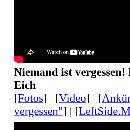
Niemand ist vergessen! 
Eich
[
Fotos
] | [
Video
] | [
Ankü
vergessen"
] | [
LeftSide.M