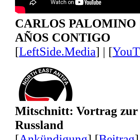
CARLOS PALOMINO | 1
AÑOS CONTIGO
[
LeftSide.Media
] | [
YouT
Mitschnitt: Vortrag zu
Russland
[
Ankündigung
] [
Beitrag
]