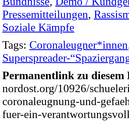
Bündnisse
,
Demo / Kundge
Pressemitteilungen
,
Rassis
Soziale Kämpfe
Tags:
Coronaleugner*innen
Superspreader-“Spaziergan
Permanentlink zu diesem 
nordost.org/10926/schueler
coronaleugnung-und-gefaeh
fuer-ein-verantwortungsvol