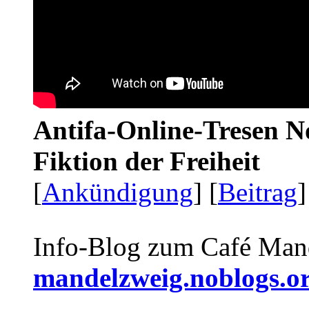
Antifa-Online-Tresen N
Fiktion der Freiheit
[
Ankündigung
] [
Beitrag
]
Info-Blog zum Café Man
mandelzweig.noblogs.o