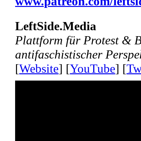
www.patreon.com/lefts
LeftSide.Media
Plattform für Protest &
antifaschistischer Perspe
[
Website
] [
YouTube
] [
Tw