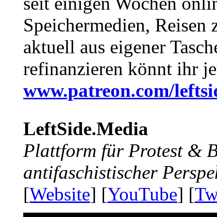
seit einigen Wochen onli
Speichermedien, Reisen 
aktuell aus eigener Tasc
refinanzieren könnt ihr j
www.patreon.com/lefts
LeftSide.Media
Plattform für Protest &
antifaschistischer Perspe
[
Website
] [
YouTube
] [
Tw