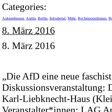
Categories:
Ankündigung
,
Antifa
,
Berlin
,
Infoabend
,
Mitte
,
Rechtspopulismus
,
R
8. März 2016
8. März 2016
„Die AfD eine neue faschis
Diskussionsveranstaltung: D
Karl-Liebknecht-Haus (Klei
Veranstalter*innen: LAG A