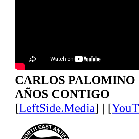
CARLOS PALOMINO | 1
AÑOS CONTIGO
[
LeftSide.Media
] | [
YouT