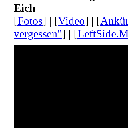
Eich
[
Fotos
] | [
Video
] | [
Ankü
vergessen"
] | [
LeftSide.M