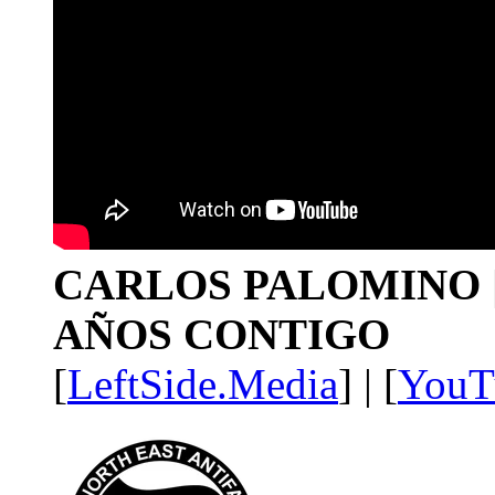
CARLOS PALOMINO | 1
AÑOS CONTIGO
[
LeftSide.Media
] | [
YouT