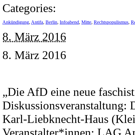
Categories:
Ankündigung
,
Antifa
,
Berlin
,
Infoabend
,
Mitte
,
Rechtspopulismus
,
R
8. März 2016
8. März 2016
„Die AfD eine neue faschis
Diskussionsveranstaltung: D
Karl-Liebknecht-Haus (Klei
Veranstalter*innen: LAG A