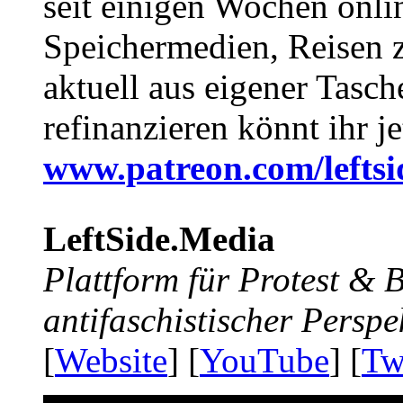
seit einigen Wochen onli
Speichermedien, Reisen 
aktuell aus eigener Tasc
refinanzieren könnt ihr j
www.patreon.com/lefts
LeftSide.Media
Plattform für Protest &
antifaschistischer Perspe
[
Website
] [
YouTube
] [
Tw