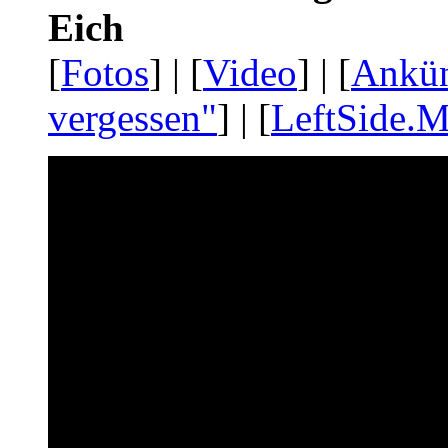
Eich
[
Fotos
] | [
Video
] | [
Ankü
vergessen"
] | [
LeftSide.M