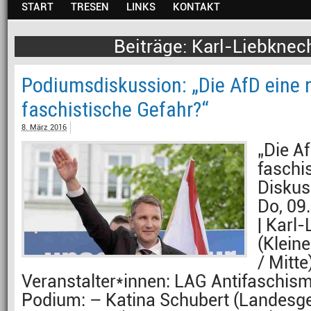
START
TRESEN
LINKS
KONTAKT
Karl-Liebknec
Podiumsdiskussion: „Die AfD eine 
faschistische Gefahr?“
8. März 2016
„Die A
faschi
Diskus
Do, 09
| Karl
(Klein
/ Mitte
Veranstalter*innen: LAG Antifaschism
Podium: – Katina Schubert (Landesge