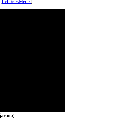
 [
LeftSide.Media
]
jarano)