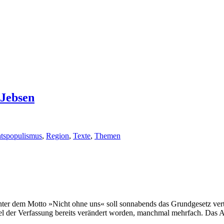
 Jebsen
tspopulismus
,
Region
,
Texte
,
Themen
nter dem Motto »Nicht ohne uns« soll sonnabends das Grundgesetz vert
kel der Verfassung bereits verändert worden, manchmal mehrfach. Das 