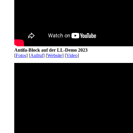
Antifa-Block auf der LL-Demo 2023
[
Fotos
] [
Aufruf
] [
Website
] [
Video
]