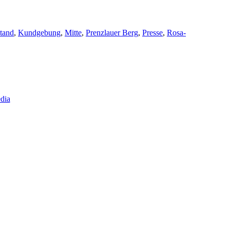
tand
,
Kundgebung
,
Mitte
,
Prenzlauer Berg
,
Presse
,
Rosa-