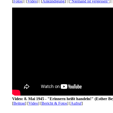
[
Fotos
] | [
Video
] | [
Ankündigung
] | [
"Niemand ist vergessen"
] |
Video: 8. Mai 1945 - "Erinnern heißt handeln!" (Esther Be
[
Beitrag
] [
Video
] [
Bericht & Fotos
] [
Aufruf
]