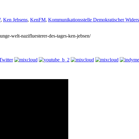
W
,
Ken Jebsens
,
KenFM
,
Kommunikationsstelle Demokratischer Widers
junge-welt-nazifluesterer-des-tages-ken-jebsen/