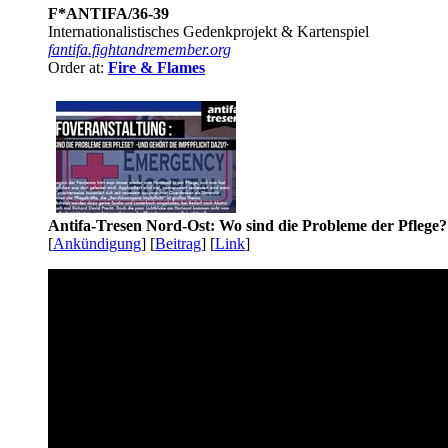
F*ANTIFA/36-39
Internationalistisches Gedenkprojekt & Kartenspiel
fantifa.fightandremember.org
Order at:
Fire & Flames
Antifa-Tresen Nord-Ost: Wo sind die Probleme der Pflege?
[
Ankündigung
] [
Beitrag
] [
Link
]