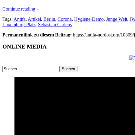
Continue reading »
Tags:
Antifa
,
Artikel
,
Berlin
,
Corona
,
Hygiene-Demo
,
Junge Welt
,
J
Luxemburg-Platz
,
Sebastian Carlens
Permanentlink zu diesem Beitrag:
https://antifa-nordost.org/10309/
ONLINE MEDIA
Suchen