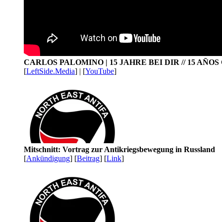
CARLOS PALOMINO | 15 JAHRE BEI DIR // 15 AÑO
[
LeftSide.Media
] | [
YouTube
]
Mitschnitt: Vortrag zur Antikriegsbewegung in Russland
[
Ankündigung
] [
Beitrag
] [
Link
]