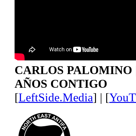
CARLOS PALOMINO | 1
AÑOS CONTIGO
[
LeftSide.Media
] | [
YouT