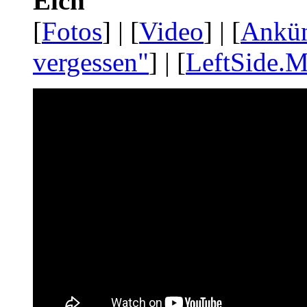
Eich
[
Fotos
] | [
Video
] | [
Ankü
vergessen"
] | [
LeftSide.M