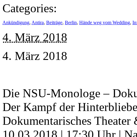
Categories:
Ankündigung
,
Antira
,
Beiträge
,
Berlin
,
Hände weg vom Wedding
,
In
4. März 2018
4. März 2018
Die NSU-Monologe – Dokum
Der Kampf der Hinterblieb
Dokumentarisches Theater 
10.03.2018 | 17:30 Uhr | N