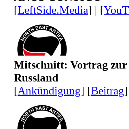
[
LeftSide.Media
] | [
YouT
Mitschnitt: Vortrag zu
Russland
[
Ankündigung
] [
Beitrag
]