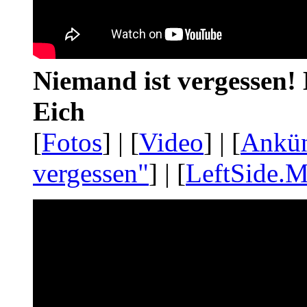
Niemand ist vergessen! 
Eich
[
Fotos
] | [
Video
] | [
Ankü
vergessen"
] | [
LeftSide.M