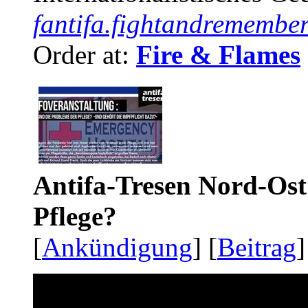
fantifa.fightandremember
Order at:
Fire & Flames
Antifa-Tresen Nord-Ost
Pflege?
[
Ankündigung
] [
Beitrag
]