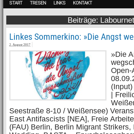
START
TRESEN
LINKS
KONTAKT
Labournet
Linkes Sommerkino: »Die Angst w
2. August 2017
»Die A
wegsc
Open-A
08.09.
(Input
| Freil
Weiße
Seestraße 8-10 / Weißensee) Veranst
East Antifascists [NEA], Freie Arbeit
(FAU) Berlin, Berlin Migrant Striker