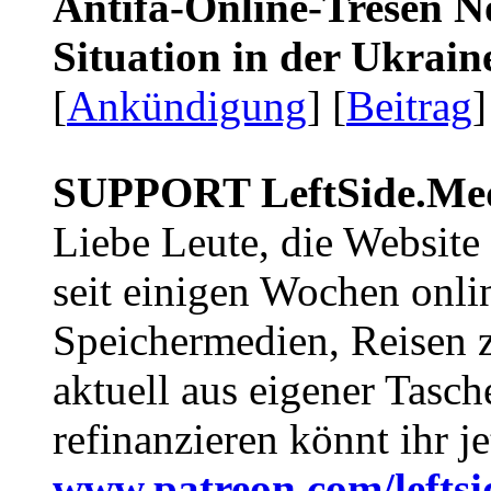
Antifa-Online-Tresen No
Situation in der Ukrai
[
Ankündigung
] [
Beitrag
]
SUPPORT LeftSide.Me
Liebe Leute, die Website
seit einigen Wochen onli
Speichermedien, Reisen 
aktuell aus eigener Tasc
refinanzieren könnt ihr j
www.patreon.com/lefts