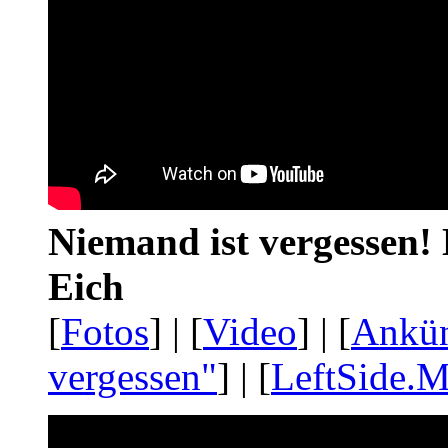
Niemand ist vergessen! 
Eich
[
Fotos
] | [
Video
] | [
Ankü
vergessen"
] | [
LeftSide.M