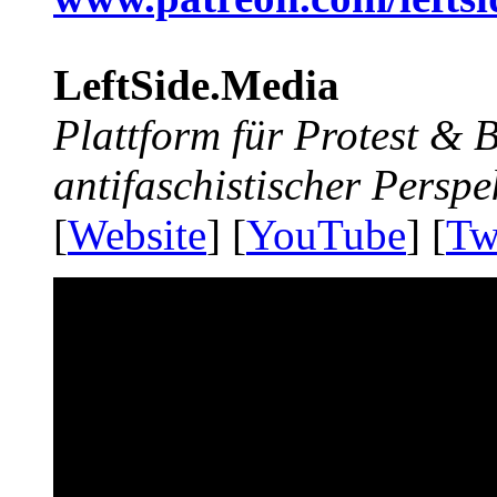
LeftSide.Media
Plattform für Protest &
antifaschistischer Perspe
[
Website
] [
YouTube
] [
Tw