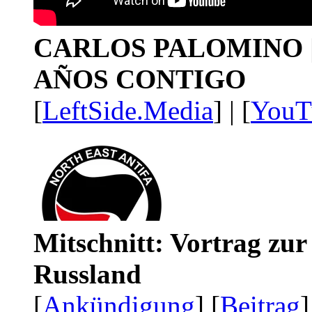
CARLOS PALOMINO | 1
AÑOS CONTIGO
[
LeftSide.Media
] | [
YouT
Mitschnitt: Vortrag zu
Russland
[
Ankündigung
] [
Beitrag
]