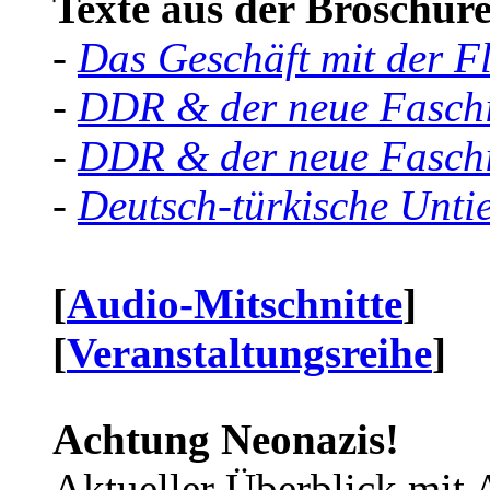
Texte aus der Broschüre 
-
Das Geschäft mit der F
-
DDR & der neue Faschi
-
DDR & der neue Faschi
-
Deutsch-türkische Unti
[
Audio-Mitschnitte
]
[
Veranstaltungsreihe
]
Achtung Neonazis!
Aktueller Überblick mit 