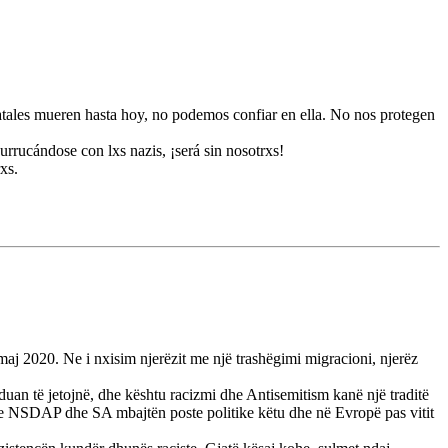
tatales mueren hasta hoy, no podemos confiar en ella. No nos protegen
urrucándose con lxs nazis, ¡será sin nosotrxs!
xs.
maj 2020. Ne i nxisim njerëzit me një trashëgimi migracioni, njerëz
hduan të jetojnë, dhe kështu racizmi dhe Antisemitism kanë një traditë
t e NSDAP dhe SA mbajtën poste politike këtu dhe në Evropë pas vitit