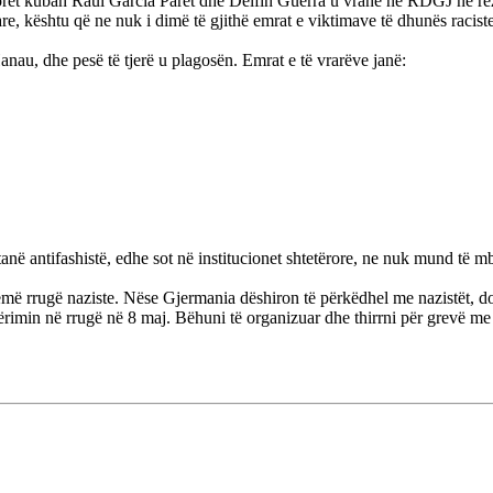
orët kuban Raúl García Paret dhe Delfin Guerra u vranë në RDGJ në rez
 kështu që ne nuk i dimë të gjithë emrat e viktimave të dhunës raciste.
nau, dhe pesë të tjerë u plagosën. Emrat e të vrarëve janë:
tanë antifashistë, edhe sot në institucionet shtetërore, ne nuk mund t
ëmë rrugë naziste. Nëse Gjermania dëshiron të përkëdhel me nazistët, d
in në rrugë në 8 maj. Bëhuni të organizuar dhe thirrni për grevë me