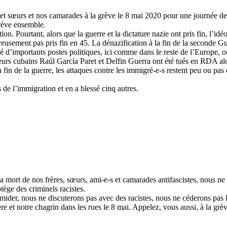
 et sœurs et nos camarades à la grève le 8 mai 2020 pour une journée de
grève ensemble.
n. Pourtant, alors que la guerre et la dictature nazie ont pris fin, l’idé
eusement pas pris fin en 45. La dénazification à la fin de la seconde G
mportants postes politiques, ici comme dans le reste de l’Europe, ou 
neurs cubains Raúl García Paret et Delfin Guerra ont été tués en RDA alors
fin de la guerre, les attaques contre les immigré-e-s restent peu ou pas
 de l’immigration et en a blessé cinq autres.
r la mort de nos frères, sœurs, ami-e-s et camarades antifascistes, nous n
ège des criminels racistes.
mider, nous ne discuterons pas avec des racistes, nous ne céderons pas l
e et notre chagrin dans les rues le 8 mai. Appelez, vous aussi, à la grèv