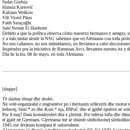
Sedat Gürbüz
Hamza Kurtović
Kalojan Welkow
Vili Viorel Păun
Fatih Saraçoğlu
Said Nessar El Hashemi
Debido a que la política observa cómo nuestrxs hermanxs y amigxs, tam
y a más tardar desde la NSU sabemos que en Alemania con toda probab
No nos callamos, no nos intimidamos, no llevamos a cabo discusiones ra
Inspiradxs por la iniciativa de Ramazan Avcı, llevamos nuestra ira y d
Día de la Ira, 08 de mayo, en toda Alemania.
[shqipe]
Të dashur shoqe dhe shokë,
Ne vetë-organizatat e migrantëve po i thërrasim vëllezërit dhe motrat
hebrenj, Sinti * ze dhe Rom * nja, BIPoC dhe të gjithë njerëzit në soli
Pse 8 maj? Data konsiderohet dita e çlirimit. Por ndërsa lufta dhe dikt
të gjatë në Gjermani. Gjermania më së shumti simbolizohej simbolikis
1945 ose drejtuan kompani të suksesshme.