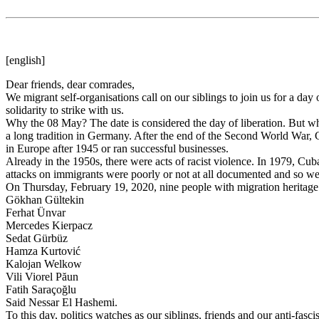
[english]
Dear friends, dear comrades,
We migrant self-organisations call on our siblings to join us for a d
solidarity to strike with us.
Why the 08 May? The date is considered the day of liberation. But whi
a long tradition in Germany. After the end of the Second World War,
in Europe after 1945 or ran successful businesses.
Already in the 1950s, there were acts of racist violence. In 1979, Cub
attacks on immigrants were poorly or not at all documented and so we 
On Thursday, February 19, 2020, nine people with migration heritage w
Gökhan Gültekin
Ferhat Ünvar
Mercedes Kierpacz
Sedat Gürbüz
Hamza Kurtović
Kalojan Welkow
Vili Viorel Păun
Fatih Saraçoğlu
Said Nessar El Hashemi.
To this day, politics watches as our siblings, friends and our anti-fasc