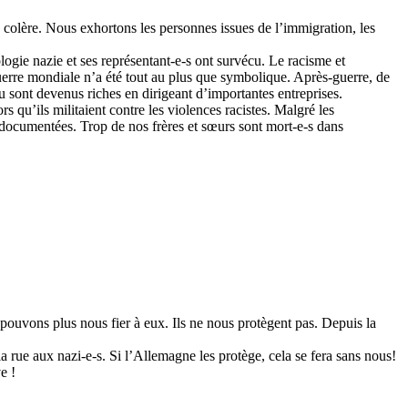
 colère. Nous exhortons les personnes issues de l’immigration, les
ologie nazie et ses représentant-e-s ont survécu. Le racisme et
uerre mondiale n’a été tout au plus que symbolique. Après-guerre, de
sont devenus riches en dirigeant d’importantes entreprises.
 qu’ils militaient contre les violences racistes. Malgré les
 documentées. Trop de nos frères et sœurs sont mort-e-s dans
e pouvons plus nous fier à eux. Ils ne nous protègent pas. Depuis la
a rue aux nazi-e-s. Si l’Allemagne les protège, cela se fera sans nous!
e !