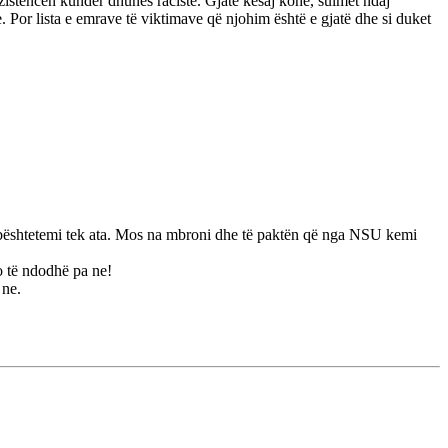
istencën kundër dhunës raciste. Gjatë kësaj kohe, sulmet ndaj
 Por lista e emrave të viktimave që njohim është e gjatë dhe si duket
ë mbështetemi tek ata. Mos na mbroni dhe të paktën që nga NSU kemi
o të ndodhë pa ne!
 ne.