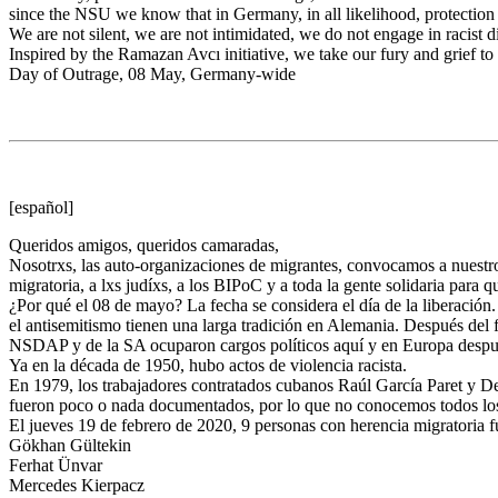
since the NSU we know that in Germany, in all likelihood, protection 
We are not silent, we are not intimidated, we do not engage in racist 
Inspired by the Ramazan Avcı initiative, we take our fury and grief to 
Day of Outrage, 08 May, Germany-wide
[español]
Queridos amigos, queridos camaradas,
Nosotrxs, las auto-organizaciones de migrantes, convocamos a nuestr
migratoria, a lxs judíxs, a los BIPoC y a toda la gente solidaria para
¿Por qué el 08 de mayo? La fecha se considera el día de la liberación. 
el antisemitismo tienen una larga tradición en Alemania. Después de
NSDAP y de la SA ocuparon cargos políticos aquí y en Europa despué
Ya en la década de 1950, hubo actos de violencia racista.
En 1979, los trabajadores contratados cubanos Raúl García Paret y Delf
fueron poco o nada documentados, por lo que no conocemos todos los n
El jueves 19 de febrero de 2020, 9 personas con herencia migratoria f
Gökhan Gültekin
Ferhat Ünvar
Mercedes Kierpacz