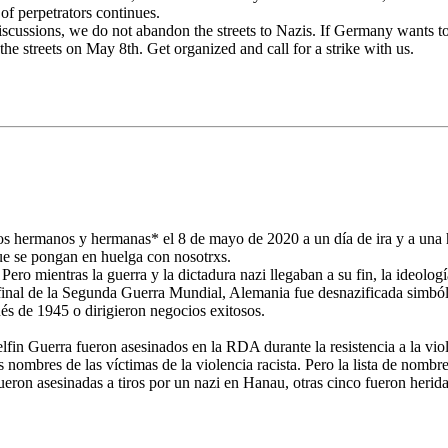
of perpetrators continues.
discussions, we do not abandon the streets to Nazis. If Germany wants to
the streets on May 8th. Get organized and call for a strike with us.
os hermanos y hermanas* el 8 de mayo de 2020 a un día de ira y a una
 que se pongan en huelga con nosotrxs.
Pero mientras la guerra y la dictadura nazi llegaban a su fin, la ideolog
l final de la Segunda Guerra Mundial, Alemania fue desnazificada sim
s de 1945 o dirigieron negocios exitosos.
in Guerra fueron asesinados en la RDA durante la resistencia a la viole
ombres de las víctimas de la violencia racista. Pero la lista de nombr
ueron asesinadas a tiros por un nazi en Hanau, otras cinco fueron herida