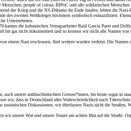
Menschen, people of colour, BIPoC und alle solidarischen Menschen au
end der Krieg und die NS-Diktatur ihr Ende fanden, lebten die Nazi-I
de des zweiten Weltkrieges höchstens symbolisch entnazifiziert. Ehe
eiche Unternehmen.
1979 kamen die kubanischen Vetragsarbeiter Raúl García Paret und Del
t bis gar nicht dokumentiert und so kennen wir nicht alle Namen von 
n einem Nazi erschossen, fünf weitere wurden verletzt. Die Namen d
, auch unsere antifaschistischten Genoss*innen, bis heute sogar in st
sen wir, dass in Deutschland aller Wahrscheinlichkeit nach Täterschutz
keine rassistischen Diskussionen, wir überlassen Nazis nicht die Straße
 wir unsere Wut und unsere Trauer am achten Mai auf die Straße. Organ