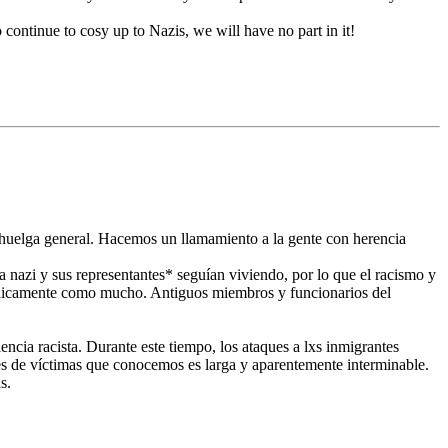
 continue to cosy up to Nazis, we will have no part in it!
 huelga general. Hacemos un llamamiento a la gente con herencia
ía nazi y sus representantes* seguían viviendo, por lo que el racismo y
bólicamente como mucho. Antiguos miembros y funcionarios del
ncia racista. Durante este tiempo, los ataques a lxs inmigrantes
es de víctimas que conocemos es larga y aparentemente interminable.
s.