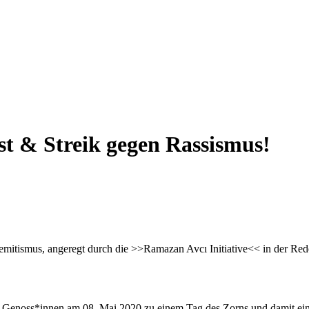
st & Streik gegen Rassismus!
mitismus, angeregt durch die >>Ramazan Avcı Initiative<< in der Red
d Genoss*innen am 08. Mai 2020 zu einem Tag des Zorns und damit ein