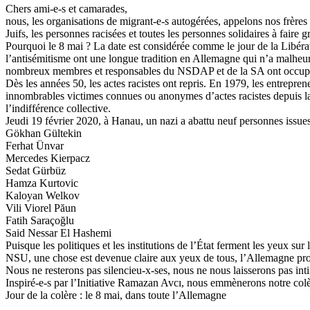
Chers ami-e-s et camarades,
nous, les organisations de migrant-e-s autogérées, appelons nos frères
Juifs, les personnes racisées et toutes les personnes solidaires à faire 
Pourquoi le 8 mai ? La date est considérée comme le jour de la Libératio
l’antisémitisme ont une longue tradition en Allemagne qui n’a malheur
nombreux membres et responsables du NSDAP et de la SA ont occupé d’i
Dès les années 50, les actes racistes ont repris. En 1979, les entrepre
innombrables victimes connues ou anonymes d’actes racistes depuis la 
l’indifférence collective.
Jeudi 19 février 2020, à Hanau, un nazi a abattu neuf personnes issues
Gökhan Gültekin
Ferhat Ünvar
Mercedes Kierpacz
Sedat Gürbüz
Hamza Kurtovic
Kaloyan Welkov
Vili Viorel Păun
Fatih Saraçoğlu
Said Nessar El Hashemi
Puisque les politiques et les institutions de l’État ferment les yeux su
NSU, une chose est devenue claire aux yeux de tous, l’Allemagne prot
Nous ne resterons pas silencieu-x-ses, nous ne nous laisserons pas inti
Inspiré-e-s par l’Initiative Ramazan Avcı, nous emmènerons notre colèr
Jour de la colère : le 8 mai, dans toute l’Allemagne