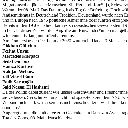
Migrationserbe, jüdische Menschen, Sinti*ze und Rom*nja, Schwarze 
Warum der 08. Mai? Das Datum gilt als Tag der Befreiung. Doch währ
Antisemitismus in Deutschland Tradition. Deutschland wurde nach En
und in Europa nach 1945 politische Ämter inne oder führten erfolgr
Bereits in den 1950er Jahren kam es zu rassistischen Gewaltakten. 
Leben. In dieser Zeit wurden Angriffe auf Einwander*innen mangelhaf
wir kennen ist lang und offenbar endlos.
Am Donnerstag den 19. Februar 2020 wurden in Hanau 9 Menschen vo
Gökhan Gültekin
Ferhat Ünvar
Mercedes Kierpacz
Sedat Gürbüz
Hamza Kurtović
Kalojan Welkow
Vili Viorel Păun
Fatih Saraçoğlu
Said Nessar El Hashemi
.
Da die Politik dabei zusieht wie unsere Geschwister und Freund*innen
sie verlassen. Sei schützen uns nicht und spätestens seit dem NSU wis
Wir sind nicht still, wir lassen uns nicht einschüchtern, wir führen 
ohne uns!
Angeregt durch die „Initiative zum Gedenken an Ramazan Avcı“ tragen
Tag des Zorns, 08. Mai, deutschlandweit.