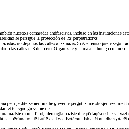
bién nuestrxs camaradas antifascistas, incluso en las instituciones es
ilidad se persigue la protección de lxs perpetradorxs.
cistas, no dejamos las calles a lxs nazis. Si Alemania quiere seguir ac
olor a las calles el 8 de mayo. Organízate y llama a la huelga con nosotr
 tona për një ditë zemërimi dhe grevën e përgjithshme shoqëruese, më 8 
daritet të bëjnë grevë me ne.
atura naziste morën fund, ideologjia naziste dhe përfaqësuesit e saj vaz
ht pas përfundimit të Luftës së Dytë Botërore. Ish anëtarët dhe zyrtarë