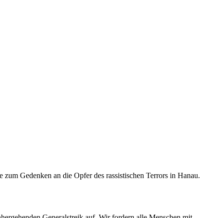
e zum Gedenken an die Opfer des rassistischen Terrors in Hanau.
hergehenden Generalstreik auf. Wir fordern alle Menschen mit