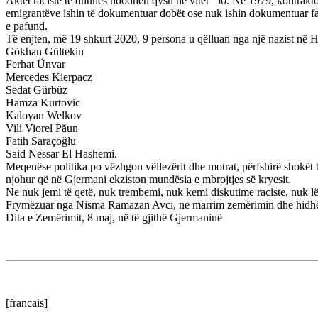
Aktet raciste të dhunës ndodhën qysh në vitet ’50. Në 1979, kontrakt
emigrantëve ishin të dokumentuar dobët ose nuk ishin dokumentuar fare,
e pafund.
Të enjten, më 19 shkurt 2020, 9 persona u qëlluan nga një nazist në Ha
Gökhan Gültekin
Ferhat Ünvar
Mercedes Kierpacz
Sedat Gürbüz
Hamza Kurtovic
Kaloyan Welkov
Vili Viorel Păun
Fatih Saraçoğlu
Said Nessar El Hashemi.
Meqenëse politika po vëzhgon vëllezërit dhe motrat, përfshirë shokët 
njohur që në Gjermani ekziston mundësia e mbrojtjes së kryesit.
Ne nuk jemi të qetë, nuk trembemi, nuk kemi diskutime raciste, nuk l
Frymëzuar nga Nisma Ramazan Avcı, ne marrim zemërimin dhe hidhërim
Dita e Zemërimit, 8 maj, në të gjithë Gjermaninë
[francais]