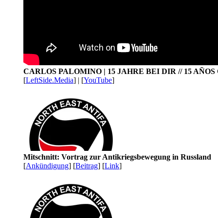
CARLOS PALOMINO | 15 JAHRE BEI DIR // 15 AÑO
[
LeftSide.Media
] | [
YouTube
]
Mitschnitt: Vortrag zur Antikriegsbewegung in Russland
[
Ankündigung
] [
Beitrag
] [
Link
]