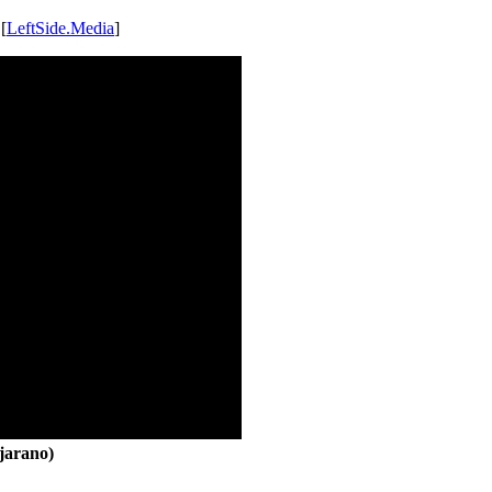
 [
LeftSide.Media
]
jarano)