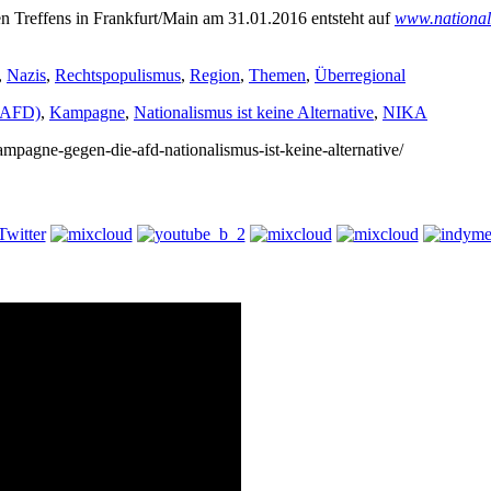
en Treffens in Frankfurt/Main am 31.01.2016 entsteht auf
www.nationali
,
Nazis
,
Rechtspopulismus
,
Region
,
Themen
,
Überregional
 (AFD)
,
Kampagne
,
Nationalismus ist keine Alternative
,
NIKA
kampagne-gegen-die-afd-nationalismus-ist-keine-alternative/