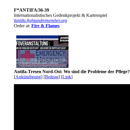
F*ANTIFA/36-39
Internationalistisches Gedenkprojekt & Kartenspiel
fantifa.fightandremember.org
Order at:
Fire & Flames
Antifa-Tresen Nord-Ost: Wo sind die Probleme der Pflege?
[
Ankündigung
] [
Beitrag
] [
Link
]