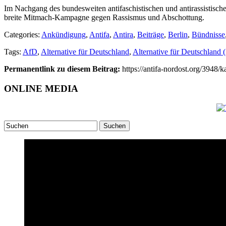
Im Nachgang des bundesweiten antifaschistischen und antirassistisch
breite Mitmach-Kampagne gegen Rassismus und Abschottung.
Categories:
Ankündigung
,
Antifa
,
Antira
,
Beiträge
,
Berlin
,
Bündnisse
Tags:
AfD
,
Alternative für Deutschland
,
Alternative für Deutschland
Permanentlink zu diesem Beitrag:
https://antifa-nordost.org/3948/
ONLINE MEDIA
Suchen