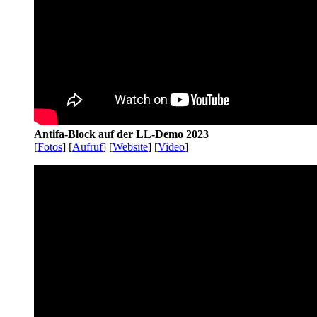
Antifa-Block auf der LL-Demo 2023
[
Fotos
] [
Aufruf
] [
Website
] [
Video
]