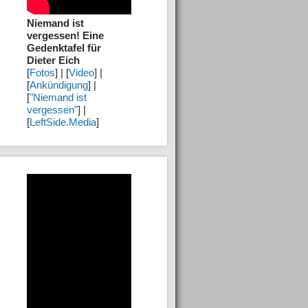
Niemand ist
vergessen! Eine
Gedenktafel für
Dieter Eich
[
Fotos
] | [
Video
] |
[
Ankündigung
] |
[
"Niemand ist
vergessen"
] |
[
LeftSide.Media
]