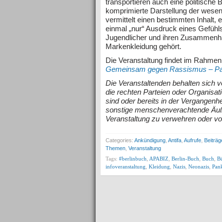
transportieren auch eine politische 
komprimierte Darstellung der wese
vermittelt einen bestimmten Inhalt, 
einmal „nur“ Ausdruck eines Gefühl
Jugendlicher und ihren Zusammenha
Markenkleidung gehört.
Die Veranstaltung findet im Rahmen
Gemeinsam gegen Rassismus – P
Die Veranstaltenden behalten sich
die rechten Parteien oder Organisa
sind oder bereits in der Vergangenhe
sonstige menschenverachtende Äußer
Veranstaltung zu verwehren oder vo
Categories:
Ankündigung
,
Antifa
,
Aufrufe
,
Beiträg
Themen
,
Veranstaltung
Tags:
#berlinbuch
,
APABIZ
,
Berlin-Buch
,
Buch
,
B
infoveranstaltung
,
Kleidung
,
Nazis
,
Neonazis
,
Pan