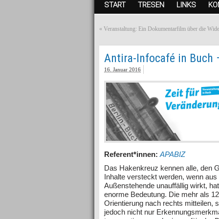
START
TRESEN
LINKS
KO
«
Veranstaltung: Ein Dokumentarfilm über die Wid
Antira-Infocafé in Buch 
16. Januar 2016
Referent*innen:
APABIZ
Das Hakenkreuz kennen alle, den G
Inhalte versteckt werden, wenn aus 
Außenstehende unauffällig wirkt, hat
enorme Bedeutung. Die mehr als 120 
Orientierung nach rechts mitteilen,
jedoch nicht nur Erkennungsmerkmal