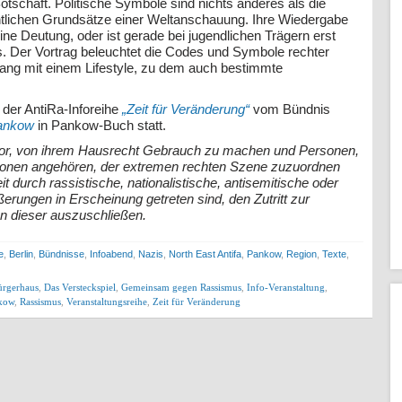
Botschaft. Politische Symbole sind nichts anderes als die
ntlichen Grundsätze einer Weltanschauung. Ihre Wiedergabe
eine Deutung, oder ist gerade bei jugendlichen Trägern erst
s. Der Vortrag beleuchtet die Codes und Symbole rechter
ng mit einem Lifestyle, zu dem auch bestimmte
 der AntiRa-Inforeihe
„Zeit für Veränderung“
vom Bündnis
ankow
in Pankow-Buch statt.
 vor, von ihrem Hausrecht Gebrauch zu machen und Personen,
tionen angehören, der extremen rechten Szene zuzuordnen
it durch rassistische, nationalistische, antisemitische oder
ungen in Erscheinung getreten sind, den Zutritt zur
n dieser auszuschließen.
e
,
Berlin
,
Bündnisse
,
Infoabend
,
Nazis
,
North East Antifa
,
Pankow
,
Region
,
Texte
,
ürgerhaus
,
Das Versteckspiel
,
Gemeinsam gegen Rassismus
,
Info-Veranstaltung
,
kow
,
Rassismus
,
Veranstaltungsreihe
,
Zeit für Veränderung