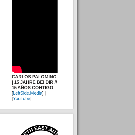
CARLOS PALOMINO
| 15 JAHRE BEI DIR //
15 AÑOS CONTIGO
[
LeftSide.Media
] |
[
YouTube
]