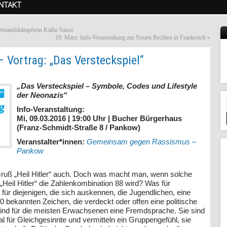
NTAKT
erstandskämpferin Käthe Sasso
10. März: Info-Veranstaltung zur Neuen Rechten in Frankreich
»
– Vortrag: „Das Versteckspiel“
„Das Versteckspiel – Symbole, Codes und Lifestyle
der Neonazis“
Info-Veranstaltung:
Mi, 09.03.2016 | 19:00 Uhr | Bucher Bürgerhaus
(Franz-Schmidt-Straße 8 / Pankow)
Veranstalter*innen:
Gemeinsam gegen Rassismus –
Pankow
ruß „Heil Hitler“ auch. Doch was macht man, wenn solche
„Heil Hitler“ die Zahlenkombination 88 wird? Was für
 für diejenigen, die sich auskennen, die Jugendlichen, eine
bekannten Zeichen, die verdeckt oder offen eine politische
 sind für die meisten Erwachsenen eine Fremdsprache. Sie sind
 für Gleichgesinnte und vermitteln ein Gruppengefühl, sie