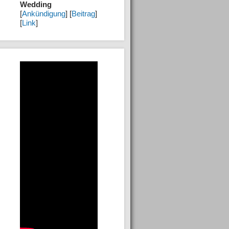
Wedding
[
Ankündigung
] [
Beitrag
]
[
Link
]