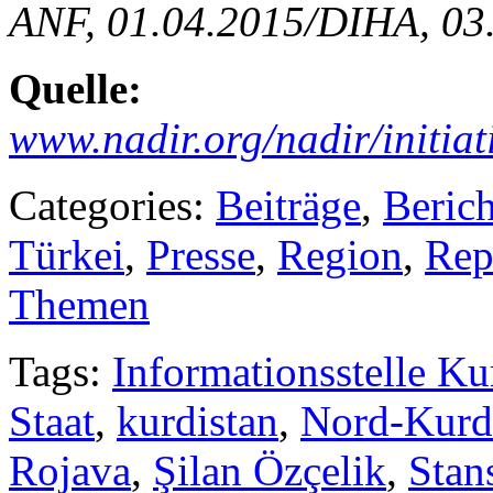
ANF, 01.04.2015/DIHA, 03
Quelle:
www.nadir.org/nadir/initiat
Categories:
Beiträge
,
Berich
Türkei
,
Presse
,
Region
,
Rep
Themen
Tags:
Informationsstelle Ku
Staat
,
kurdistan
,
Nord-Kurd
Rojava
,
Şilan Özçelik
,
Stan