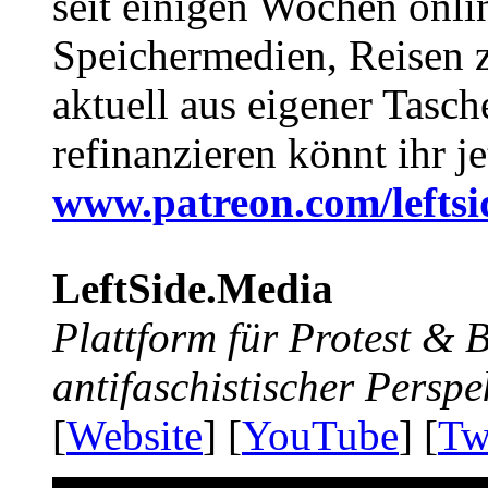
seit einigen Wochen onli
Speichermedien, Reisen 
aktuell aus eigener Tasc
refinanzieren könnt ihr j
www.patreon.com/lefts
LeftSide.Media
Plattform für Protest &
antifaschistischer Perspe
[
Website
] [
YouTube
] [
Tw