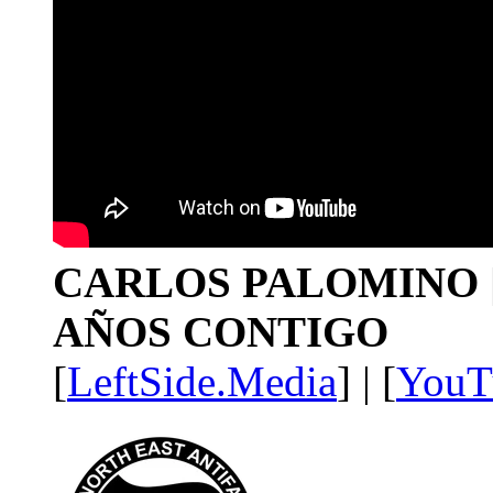
CARLOS PALOMINO | 1
AÑOS CONTIGO
[
LeftSide.Media
] | [
YouT