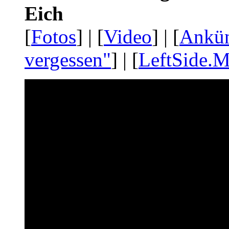
Eich
[
Fotos
] | [
Video
] | [
Ankü
vergessen"
] | [
LeftSide.M