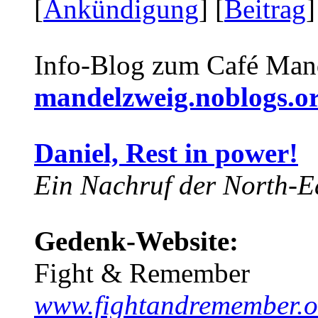
[
Ankündigung
] [
Beitrag
]
Info-Blog zum Café Man
mandelzweig.noblogs.o
Daniel, Rest in power!
Ein Nachruf der North-Ea
Gedenk-Website:
Fight & Remember
www.fightandremember.o