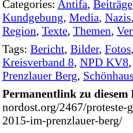
Categories:
Antifa
,
Beiträge
Kundgebung
,
Media
,
Nazis
Region
,
Texte
,
Themen
,
Ver
Tags:
Bericht
,
Bilder
,
Fotos
Kreisverband 8
,
NPD KV8
Prenzlauer Berg
,
Schönhaus
Permanentlink zu diesem 
nordost.org/2467/proteste
2015-im-prenzlauer-berg/