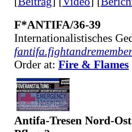
[
Beitrag
] [
Video
] [
Berich
F*ANTIFA/36-39
Internationalistisches G
fantifa.fightandremember
Order at:
Fire & Flames
Antifa-Tresen Nord-Ost