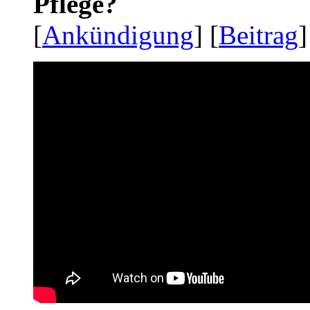
Pflege?
[
Ankündigung
] [
Beitrag
]