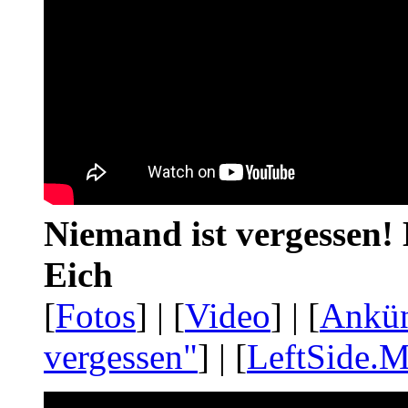
Niemand ist vergessen! 
Eich
[
Fotos
] | [
Video
] | [
Ankü
vergessen"
] | [
LeftSide.M