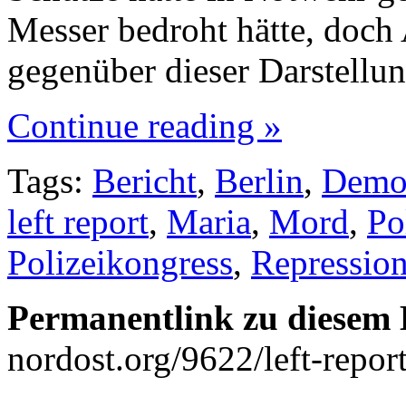
Messer bedroht hätte, doc
gegenüber dieser Darstellu
Continue reading »
Tags:
Bericht
,
Berlin
,
Dem
left report
,
Maria
,
Mord
,
Po
Polizeikongress
,
Repressio
Permanentlink zu diesem 
nordost.org/9622/left-repo