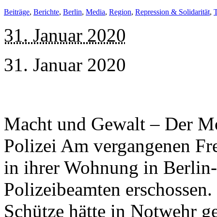
Beiträge
,
Berichte
,
Berlin
,
Media
,
Region
,
Repression & Solidarität
,
T
31. Januar 2020
31. Januar 2020
Macht und Gewalt – Der Mo
Polizei Am vergangenen Fre
in ihrer Wohnung in Berlin
Polizeibeamten erschossen. 
Schütze hätte in Notwehr g