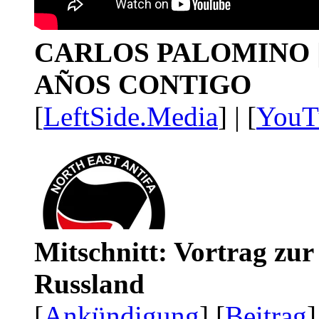
CARLOS PALOMINO | 1
AÑOS CONTIGO
[
LeftSide.Media
] | [
YouT
Mitschnitt: Vortrag zu
Russland
[
Ankündigung
] [
Beitrag
]