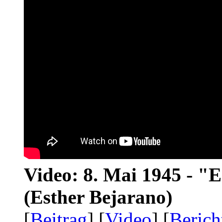
Video: 8. Mai 1945 - "
(Esther Bejarano)
[
Beitrag
] [
Video
] [
Berich