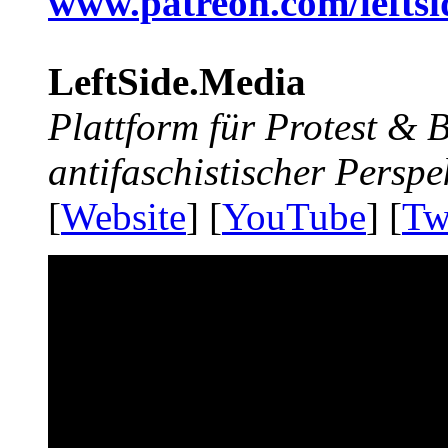
www.patreon.com/lefts
LeftSide.Media
Plattform für Protest &
antifaschistischer Perspe
[
Website
] [
YouTube
] [
Tw