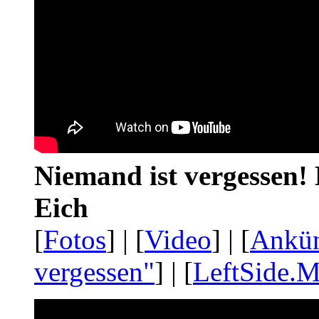
Niemand ist vergessen! 
Eich
[
Fotos
] | [
Video
] | [
Ankü
vergessen"
] | [
LeftSide.M