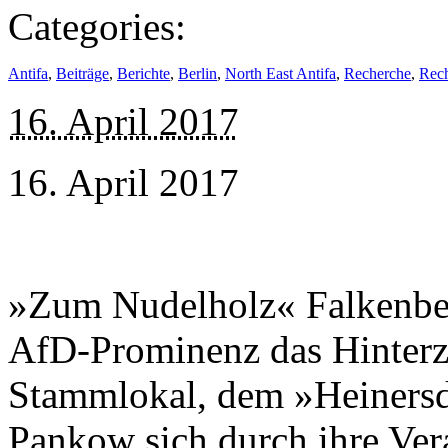
Categories:
Antifa
,
Beiträge
,
Berichte
,
Berlin
,
North East Antifa
,
Recherche
,
Rech
16. April 2017
16. April 2017
»Zum Nudelholz« Falkenber
AfD-Prominenz das Hinterz
Stammlokal, dem »Heinersd
Pankow sich durch ihre Ver