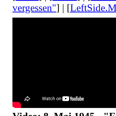
vergessen"
] | [
LeftSide.M