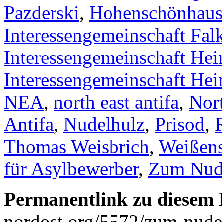
Pazderski
,
Hohenschönhaus
Interessengemeinschaft Fal
Interessengemeinschaft Hei
Interessengemeinschaft Hein
NEA
,
north east antifa
,
Nort
Antifa
,
Nudelhulz
,
Prisod
,
Thomas Weisbrich
,
Weißen
für Asylbewerber
,
Zum Nud
Permanentlink zu diesem 
nordost.org/5572/zum-nudel