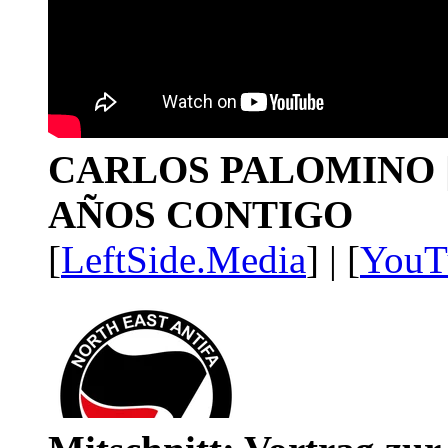
CARLOS PALOMINO | 1
AÑOS CONTIGO
[
LeftSide.Media
] | [
YouT