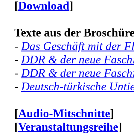
[
Download
]
Texte aus der Broschüre 
-
Das Geschäft mit der F
-
DDR & der neue Faschi
-
DDR & der neue Faschi
-
Deutsch-türkische Unti
[
Audio-Mitschnitte
]
[
Veranstaltungsreihe
]