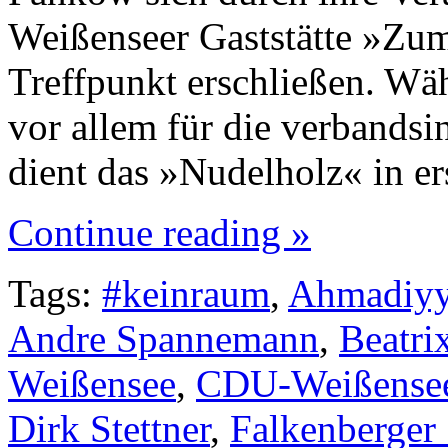
Weißenseer Gaststätte »Zu
Treffpunkt erschließen. Wä
vor allem für die verbandsi
dient das »Nudelholz« in er
Continue reading »
Tags:
#keinraum
,
Ahmadiy
Andre Spannemann
,
Beatri
Weißensee
,
CDU-Weißense
Dirk Stettner
,
Falkenberger 