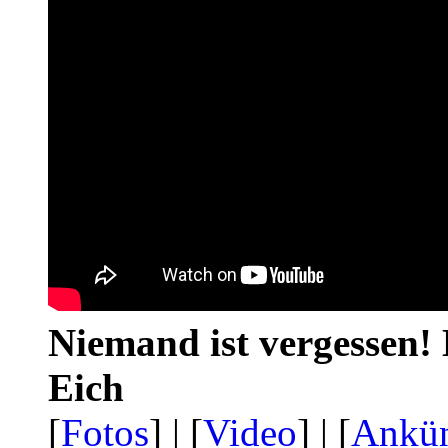
Niemand ist vergessen! 
Eich
[
Fotos
] | [
Video
] | [
Ankü