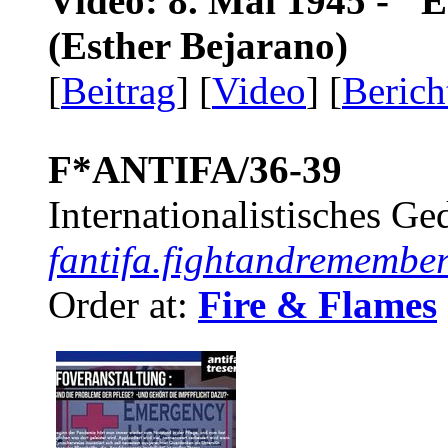
Video: 8. Mai 1945 - "
(Esther Bejarano)
[
Beitrag
] [
Video
] [
Berich
F*ANTIFA/36-39
Internationalistisches G
fantifa.fightandremember
Order at:
Fire & Flames