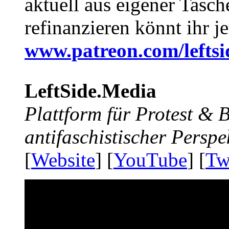
aktuell aus eigener Tasc
refinanzieren könnt ihr j
www.patreon.com/lefts
LeftSide.Media
Plattform für Protest &
antifaschistischer Perspe
[
Website
] [
YouTube
] [
Tw