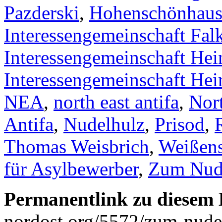
Pazderski
,
Hohenschönhaus
Interessengemeinschaft Fal
Interessengemeinschaft Hei
Interessengemeinschaft Hein
NEA
,
north east antifa
,
Nort
Antifa
,
Nudelhulz
,
Prisod
,
Thomas Weisbrich
,
Weißen
für Asylbewerber
,
Zum Nud
Permanentlink zu diesem 
nordost.org/5572/zum-nudel