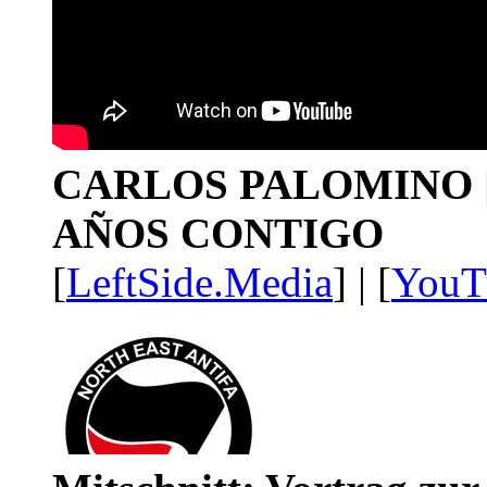
CARLOS PALOMINO | 1
AÑOS CONTIGO
[
LeftSide.Media
] | [
YouT