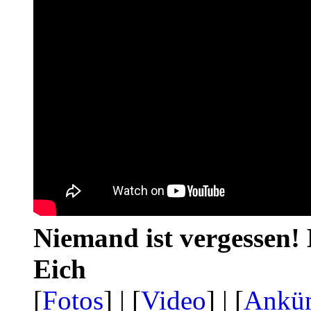
Niemand ist vergessen! 
Eich
[
Fotos
] | [
Video
] | [
Ankü