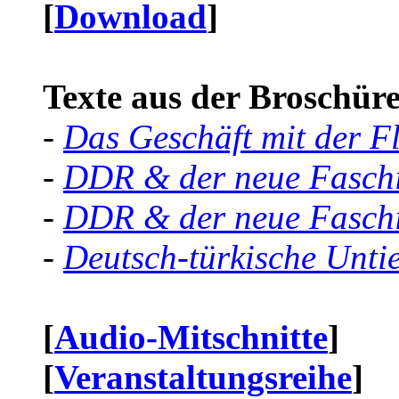
[
Download
]
Texte aus der Broschüre 
-
Das Geschäft mit der F
-
DDR & der neue Faschi
-
DDR & der neue Faschi
-
Deutsch-türkische Unti
[
Audio-Mitschnitte
]
[
Veranstaltungsreihe
]