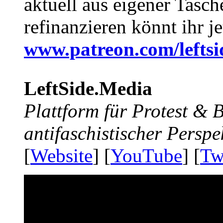
aktuell aus eigener Tasc
refinanzieren könnt ihr j
www.patreon.com/lefts
LeftSide.Media
Plattform für Protest &
antifaschistischer Perspe
[
Website
] [
YouTube
] [
Tw