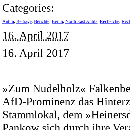
Categories:
Antifa
,
Beiträge
,
Berichte
,
Berlin
,
North East Antifa
,
Recherche
,
Rech
16. April 2017
16. April 2017
»Zum Nudelholz« Falkenber
AfD-Prominenz das Hinterz
Stammlokal, dem »Heinersd
Pankow sich durch ihre Ver