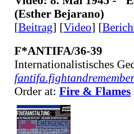
Video: 8. Mai 1945 - "
(Esther Bejarano)
[
Beitrag
] [
Video
] [
Berich
F*ANTIFA/36-39
Internationalistisches G
fantifa.fightandremember
Order at:
Fire & Flames