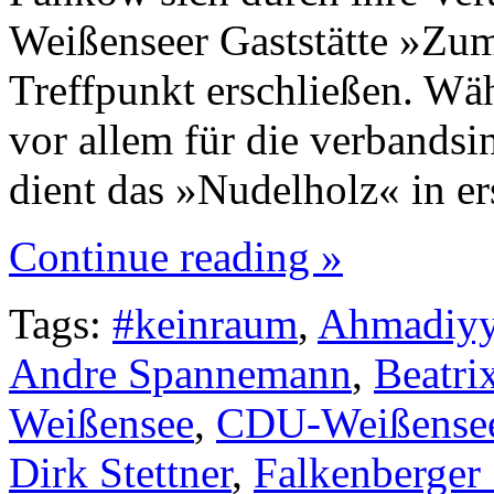
Weißenseer Gaststätte »Zu
Treffpunkt erschließen. Wä
vor allem für die verbandsi
dient das »Nudelholz« in er
Continue reading »
Tags:
#keinraum
,
Ahmadiy
Andre Spannemann
,
Beatri
Weißensee
,
CDU-Weißense
Dirk Stettner
,
Falkenberger 