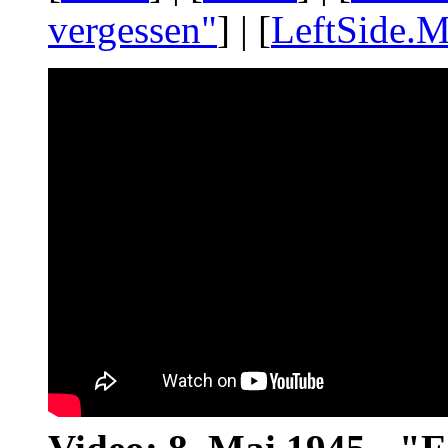
vergessen"
] | [
LeftSide.M