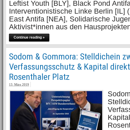
Leftist Youth [BLY], Black Pond Antif
Interventionistische Linke Berlin [IL]
East Antifa [NEA], Solidarische Jug
Aktivist*innen aus den Hausprojekte
Continue reading »
Sodom & Gommora: Stelldichein z
Verfassungsschutz & Kapital direk
Rosenthaler Platz
13. März 2019
Sodom
Stelld
Verfas
Kapita
Rosent