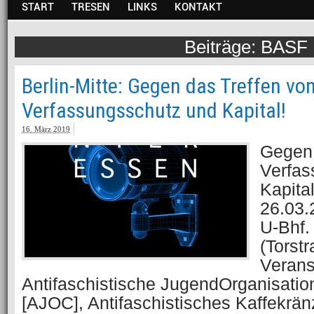
START
TRESEN
LINKS
KONTAKT
BASF
Berlin-Mitte: Gegen das Treffen vo
Verfassungsschutz und Kapital!
16. März 2019
Gegen 
Verfas
Kapita
26.03.
U-Bhf.
(Torstr
Verans
Antifaschistische JugendOrganisatio
[AJOC], Antifaschistisches Kaffekrän