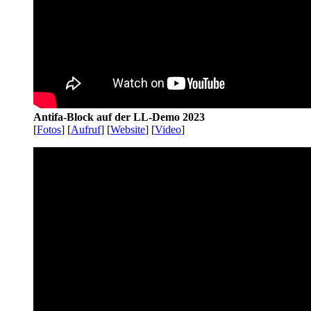
Antifa-Block auf der LL-Demo 2023
[
Fotos
] [
Aufruf
] [
Website
] [
Video
]