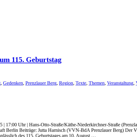
zum 115. Geburtstag
g
,
Gedenken
,
Prenzlauer Berg
,
Region
,
Texte
,
Themen
,
Veranstaltung
,
5 | 17:00 Uhr | Hans-Otto-Straße/Käthe-Niederkirchner-Straße (Pren
haft Berlin Beiträge: Jutta Harnisch (VVN-BdA Prenzlauer Berg) Der
anlässlich des 115. Geburtstages am 10. August …