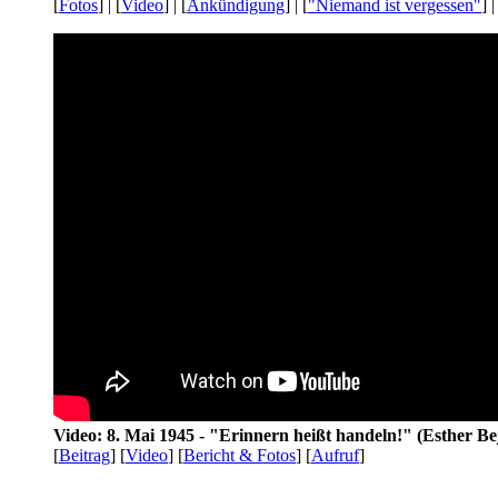
[
Fotos
] | [
Video
] | [
Ankündigung
] | [
"Niemand ist vergessen"
] |
Video: 8. Mai 1945 - "Erinnern heißt handeln!" (Esther Be
[
Beitrag
] [
Video
] [
Bericht & Fotos
] [
Aufruf
]