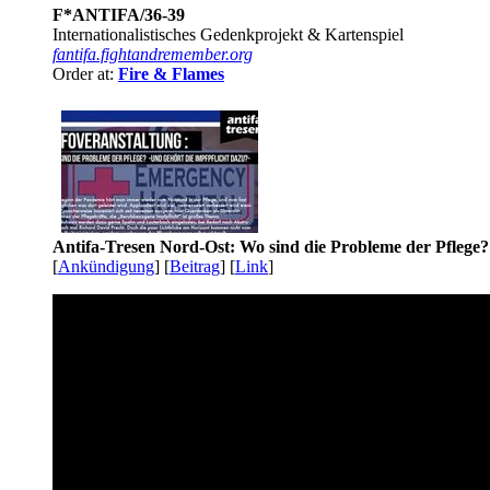
F*ANTIFA/36-39
Internationalistisches Gedenkprojekt & Kartenspiel
fantifa.fightandremember.org
Order at:
Fire & Flames
Antifa-Tresen Nord-Ost: Wo sind die Probleme der Pflege?
[
Ankündigung
] [
Beitrag
] [
Link
]