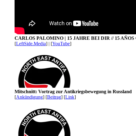
CARLOS PALOMINO | 15 JAHRE BEI DIR // 15 AÑO
[
LeftSide.Media
] | [
YouTube
]
Mitschnitt: Vortrag zur Antikriegsbewegung in Russland
[
Ankündigung
] [
Beitrag
] [
Link
]