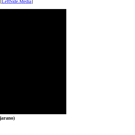
 [
LeftSide.Media
]
jarano)