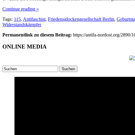
Continue reading »
Tags:
115
,
Antifaschist
,
Friedensglockengesellschaft Berlin
,
Geburtst
Widerstandskämpfer
Permanentlink zu diesem Beitrag:
https://antifa-nordost.org/2890/
ONLINE MEDIA
Suchen