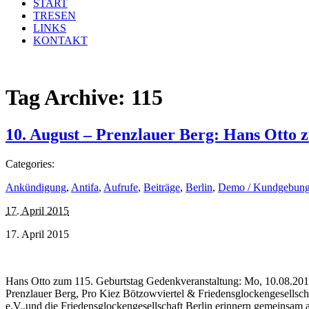
START
TRESEN
LINKS
KONTAKT
Tag Archive:
115
10. August – Prenzlauer Berg: Hans Otto 
Categories:
Ankündigung
,
Antifa
,
Aufrufe
,
Beiträge
,
Berlin
,
Demo / Kundgebun
17. April 2015
17. April 2015
Hans Otto zum 115. Geburtstag Gedenkveranstaltung: Mo, 10.08.201
Prenzlauer Berg, Pro Kiez Bötzowviertel & Friedensglockengesellsc
e.V.,und die Friedensglockengesellschaft Berlin erinnern gemeinsam 