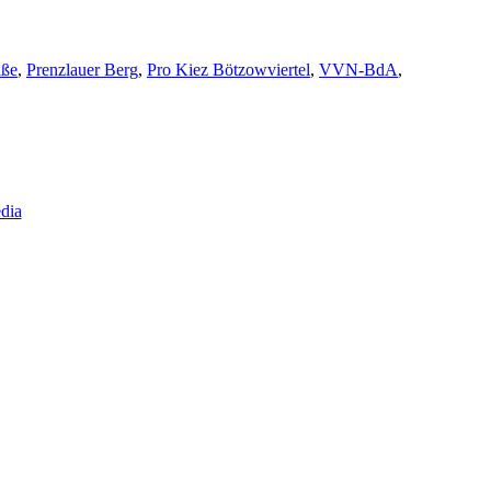
aße
,
Prenzlauer Berg
,
Pro Kiez Bötzowviertel
,
VVN-BdA
,