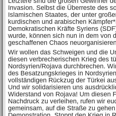
Letztere sind die großen Gewinner de
Invasion. Selbst die Überreste des 
Islamischen Staates, der unter groß
kurdischen und arabischen Kämpfer*
Demokratischen Kräfte Syriens (SDF) 
wurde, können sich nun in dem von d
geschaffenen Chaos neuorganisieren
Wir wollen das Schweigen und die Un
diesen verbrecherischen Krieg des tü
Nordsyrien/Rojava durchbrechen. Wir
des Besatzungskrieges in Nordsyrie
vollständigen Rückzug der Türkei au
Und wir solidarisieren uns ausdrückl
Widerstand von Rojava! Um diesen 
Nachdruck zu verleihen, rufen wir eu
gemeinsam, auf die Straße zu gehen
Demonstration „Stoppt den Krieg in 