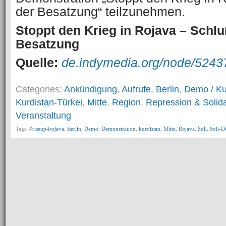
der Besatzung“ teilzunehmen.
Stoppt den Krieg in Rojava – Schlu
Besatzung
Quelle:
de.indymedia.org/node/5243
Categories:
Ankündigung
,
Aufrufe
,
Berlin
,
Demo / K
Kurdistan-Türkei
,
Mitte
,
Region
,
Repression & Solida
Veranstaltung
Tags:
#riseup4rojava
,
Berlin
,
Demo
,
Demonstration
,
kurdistan
,
Mitte
,
Rojava
,
Soli
,
Soli-