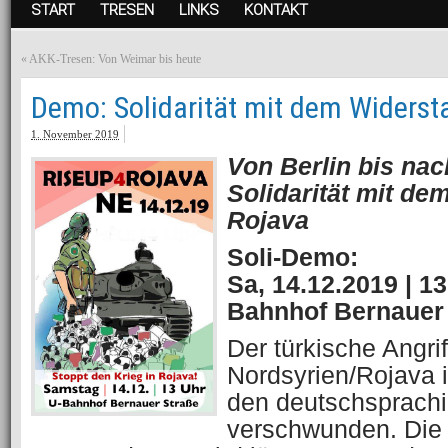
START
TRESEN
LINKS
KONTAKT
«
AKK-Tresen: Von Weimar bis heute
Demo: Solidarität mit dem Widerst
1. November 2019
Von Berlin bis nac
Solidarität mit d
Rojava
Soli-Demo:
Sa, 14.12.2019 | 13
Bahnhof Bernauer 
Der türkische Angrif
Nordsyrien/Rojava 
den deutschsprach
verschwunden. Die 