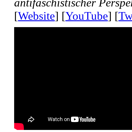
antifaschistischer Perspe
[
Website
] [
YouTube
] [
Tw