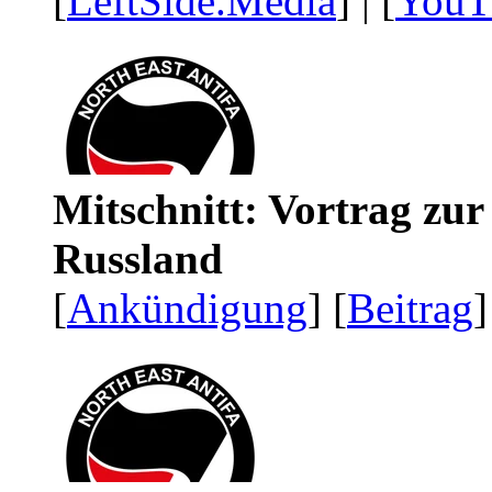
[
LeftSide.Media
] | [
YouT
Mitschnitt: Vortrag zu
Russland
[
Ankündigung
] [
Beitrag
]