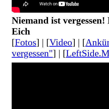
Niemand ist vergessen! 
Eich
[
Fotos
] | [
Video
] | [
Ankü
vergessen"
] | [
LeftSide.M