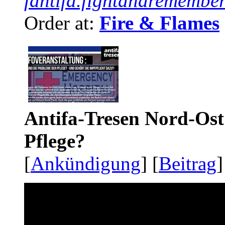
fantifa.fightandremember
Order at:
Fire & Flames
Antifa-Tresen Nord-Ost
Pflege?
[
Ankündigung
] [
Beitrag
]