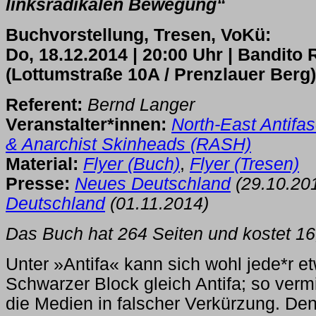
linksradikalen Bewegung“
Buchvorstellung, Tresen, VoKü:
Do, 18.12.2014 | 20:00 Uhr | Bandito
(Lottumstraße 10A / Prenzlauer Berg)
Referent:
Bernd Langer
Veranstalter*innen:
North-East Antifas
& Anarchist Skinheads (RASH)
Material:
Flyer (Buch)
,
Flyer (Tresen)
Presse:
Neues Deutschland
(29.10.20
Deutschland
(01.11.2014)
Das Buch hat 264 Seiten und kostet 1
Unter »Antifa« kann sich wohl jede*r et
Schwarzer Block gleich Antifa; so verm
die Medien in falscher Verkürzung. De