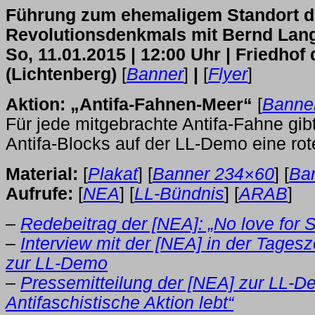
Führung zum ehemaligem Standort 
Revolutionsdenkmals mit Bernd Lang
So, 11.01.2015 | 12:00 Uhr | Friedhof 
(Lichtenberg)
[
Banner
]
|
[
Flyer
]
Aktion: „Antifa-Fahnen-Meer“
[
Banne
Für jede mitgebrachte Antifa-Fahne gib
Antifa-Blocks auf der LL-Demo eine ro
Material:
[
Plakat
] [
Banner 234×60
] [
Ba
Aufrufe:
[
NEA
] [
LL-Bündnis
] [
ARAB
]
–
Redebeitrag der [NEA]: „No love for S
–
Interview mit der [NEA] in der Tages
zur LL-Demo
–
Pressemitteilung der [NEA] zur LL-D
Antifaschistische Aktion lebt“