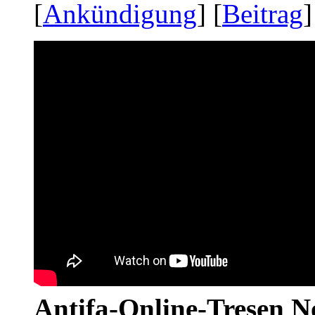
[
Ankündigung
] [
Beitrag
]
Antifa-Online-Tresen No