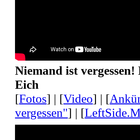
Niemand ist vergessen! 
Eich
[
Fotos
] | [
Video
] | [
Ankü
vergessen"
] | [
LeftSide.M