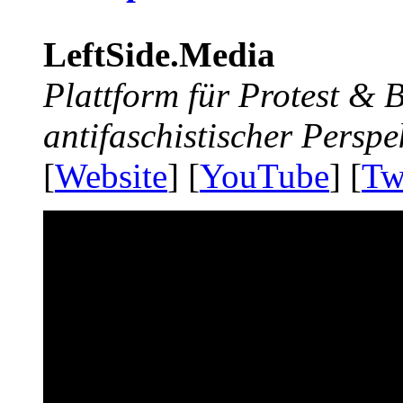
LeftSide.Media
Plattform für Protest &
antifaschistischer Perspe
[
Website
] [
YouTube
] [
Tw