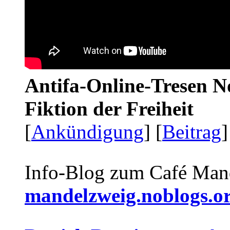
Antifa-Online-Tresen N
Fiktion der Freiheit
[
Ankündigung
] [
Beitrag
]
Info-Blog zum Café Man
mandelzweig.noblogs.o