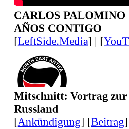
CARLOS PALOMINO | 1
AÑOS CONTIGO
[
LeftSide.Media
] | [
YouT
Mitschnitt: Vortrag zu
Russland
[
Ankündigung
] [
Beitrag
]