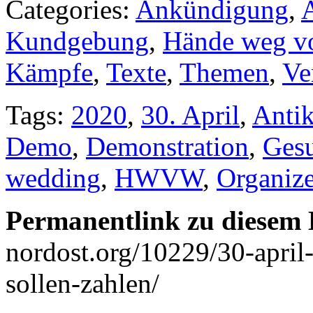
Categories:
Ankündigung
,
Kundgebung
,
Hände weg v
Kämpfe
,
Texte
,
Themen
,
Ve
Tags:
2020
,
30. April
,
Antik
Demo
,
Demonstration
,
Ges
wedding
,
HWVW
,
Organize
Permanentlink zu diesem 
nordost.org/10229/30-apri
sollen-zahlen/