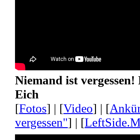
Niemand ist vergessen! 
Eich
[
Fotos
] | [
Video
] | [
Ankü
vergessen"
] | [
LeftSide.M