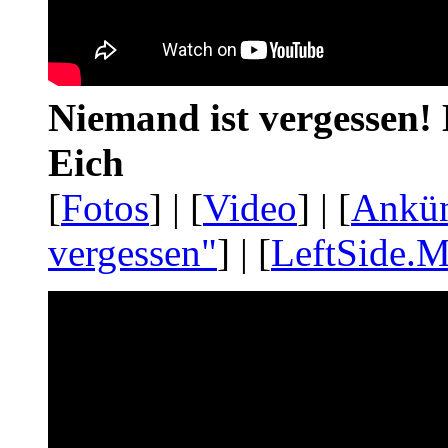
Niemand ist vergessen! 
Eich
[
Fotos
] | [
Video
] | [
Ankü
vergessen"
] | [
LeftSide.M