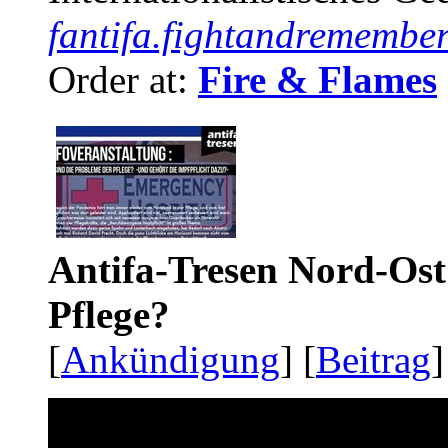
fantifa.fightandremember
Order at:
Fire & Flames
Antifa-Tresen Nord-Ost
Pflege?
[
Ankündigung
] [
Beitrag
]