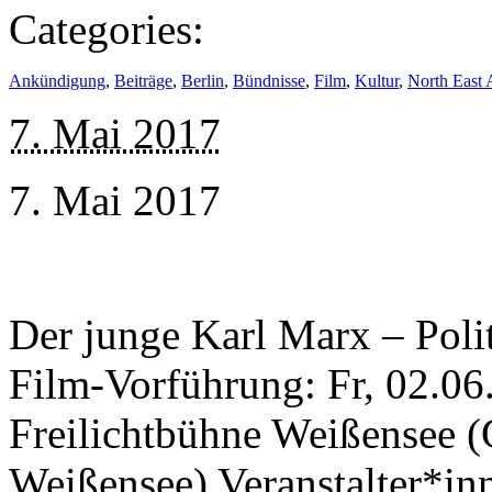
Categories:
Ankündigung
,
Beiträge
,
Berlin
,
Bündnisse
,
Film
,
Kultur
,
North East 
7. Mai 2017
7. Mai 2017
Der junge Karl Marx – Poli
Film-Vorführung: Fr, 02.06.
Freilichtbühne Weißensee (
Weißensee) Veranstalter*inn