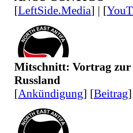
[
LeftSide.Media
] | [
YouT
Mitschnitt: Vortrag zu
Russland
[
Ankündigung
] [
Beitrag
]