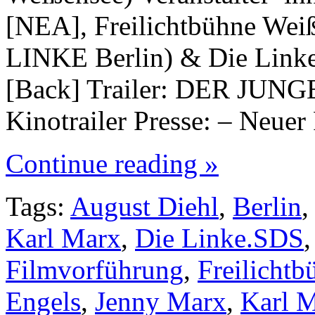
[NEA], Freilichtbühne Wei
LINKE Berlin) & Die Linke.
[Back] Trailer: DER JUNG
Kinotrailer Presse: – Neue
Continue reading »
Tags:
August Diehl
,
Berlin
Karl Marx
,
Die Linke.SDS
Filmvorführung
,
Freilicht
Engels
,
Jenny Marx
,
Karl 