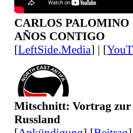
CARLOS PALOMINO | 1
AÑOS CONTIGO
[
LeftSide.Media
] | [
YouT
Mitschnitt: Vortrag zu
Russland
[
Ankündigung
] [
Beitrag
]