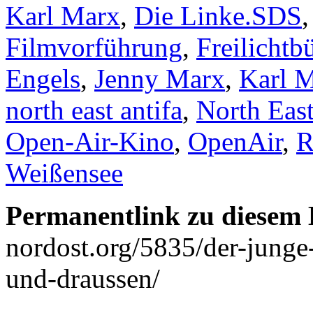
Karl Marx
,
Die Linke.SDS
Filmvorführung
,
Freilicht
Engels
,
Jenny Marx
,
Karl 
north east antifa
,
North East
Open-Air-Kino
,
OpenAir
,
R
Weißensee
Permanentlink zu diesem 
nordost.org/5835/der-junge
und-draussen/