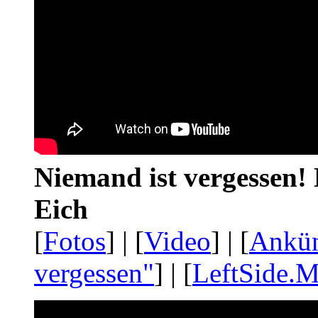
Niemand ist vergessen! 
Eich
[
Fotos
] | [
Video
] | [
Ankü
vergessen"
] | [
LeftSide.M