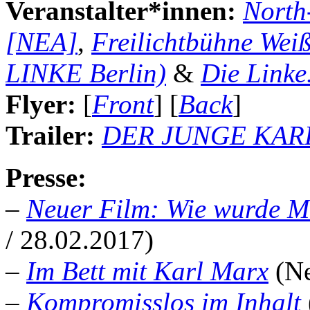
Veranstalter*innen:
North-
[NEA]
,
Freilichtbühne Wei
LINKE Berlin)
&
Die Linke
Flyer:
[
Front
] [
Back
]
Trailer:
DER JUNGE KARL M
Presse:
–
Neuer Film: Wie wurde M
/ 28.02.2017)
–
Im Bett mit Karl Marx
(Ne
–
Kompromisslos im Inhalt