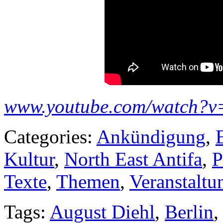
www.youtube.com/watch?
Categories:
Ankündigung
,
Kultur
,
North East Antifa
,
P
Texte
,
Themen
,
Veranstaltu
Tags:
August Diehl
,
Berlin