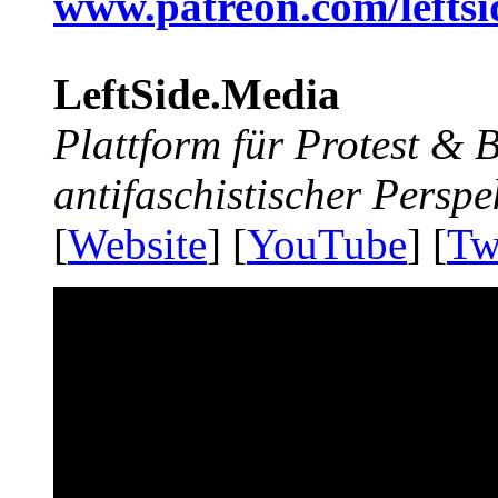
www.patreon.com/lefts
LeftSide.Media
Plattform für Protest &
antifaschistischer Perspe
[
Website
] [
YouTube
] [
Tw