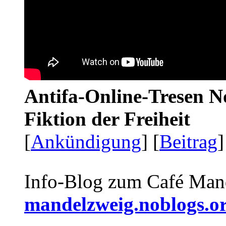
Antifa-Online-Tresen N
Fiktion der Freiheit
[
Ankündigung
] [
Beitrag
]
Info-Blog zum Café Man
mandelzweig.noblogs.o