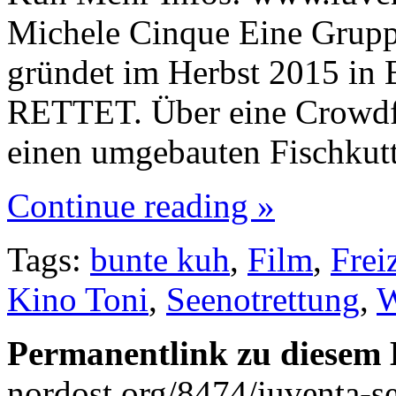
Michele Cinque Eine Grupp
gründet im Herbst 2015 in 
RETTET. Über eine Crowdf
einen umgebauten Fischkut
Continue reading »
Tags:
bunte kuh
,
Film
,
Frei
Kino Toni
,
Seenotrettung
,
W
Permanentlink zu diesem 
nordost.org/8474/iuventa-se