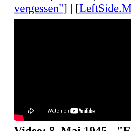
vergessen"
] | [
LeftSide.M
Video: 8. Mai 1945 - "