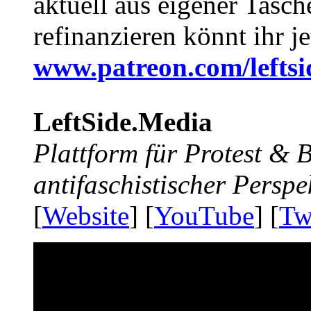
aktuell aus eigener Tasc
refinanzieren könnt ihr j
www.patreon.com/lefts
LeftSide.Media
Plattform für Protest &
antifaschistischer Perspe
[
Website
] [
YouTube
] [
Tw