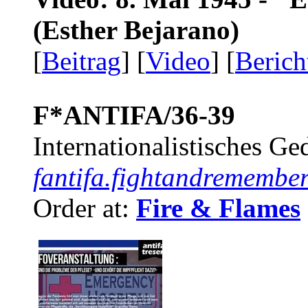
(Esther Bejarano)
[
Beitrag
] [
Video
] [
Berich
F*ANTIFA/36-39
Internationalistisches G
fantifa.fightandremember
Order at:
Fire & Flames