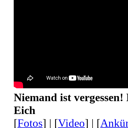
Niemand ist vergessen! 
Eich
[
Fotos
] | [
Video
] | [
Ankü