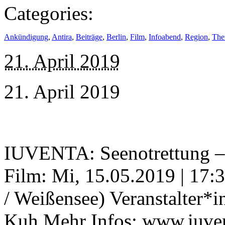
Categories:
Ankündigung
,
Antira
,
Beiträge
,
Berlin
,
Film
,
Infoabend
,
Region
,
The
21. April 2019
21. April 2019
IUVENTA: Seenotrettung – 
Film: Mi, 15.05.2019 | 17:
/ Weißensee) Veranstalter*
Kuh Mehr Infos: www.iuvent