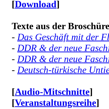
[
Download
]
Texte aus der Broschüre 
-
Das Geschäft mit der F
-
DDR & der neue Faschi
-
DDR & der neue Faschi
-
Deutsch-türkische Unti
[
Audio-Mitschnitte
]
[
Veranstaltungsreihe
]