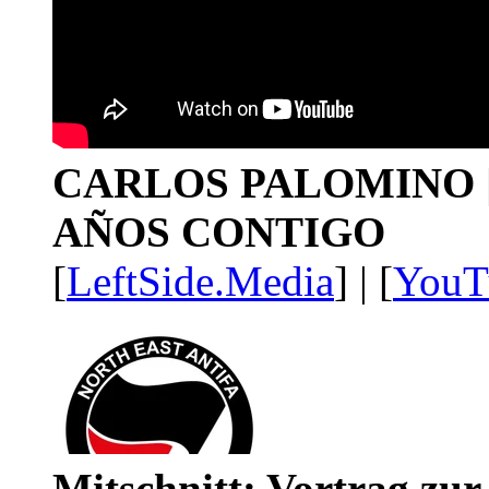
CARLOS PALOMINO | 1
AÑOS CONTIGO
[
LeftSide.Media
] | [
YouT
Mitschnitt: Vortrag zu